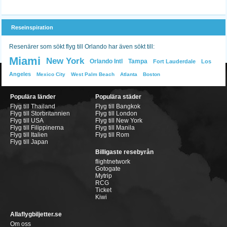
Reseinspiration
Resenärer som sökt flyg till Orlando har även sökt till:
Miami
New York
Orlando Intl
Tampa
Fort Lauderdale
Los
Angeles
Mexico City
West Palm Beach
Atlanta
Boston
Populära länder
Populära städer
Flyg till Thailand
Flyg till Bangkok
Flyg till Storbritannien
Flyg till London
Flyg till USA
Flyg till New York
Flyg till Filippinerna
Flyg till Manila
Flyg till Italien
Flyg till Rom
Flyg till Japan
Billigaste resebyrån
flightnetwork
Gotogate
Mytrip
RCG
Ticket
Kiwi
Allaflygbiljetter.se
Om oss