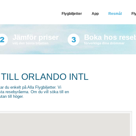
Flygbiljetter
App
Resmål
Fl
Jämför priser
Boka hos rese
välj den bästa biljetten
förverkliga dina drömmar
 TILL ORLANDO INTL
tar du enkelt på Alla Flygbiljetter. Vi
sta resebyråerna. Om du vill söka till en
an till höger.