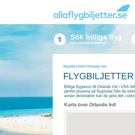
Sök billiga flyg
hitta ditt nästa äventyr
Resmål
/
USA
/
Orlando Intl
FLYGBILJETTER
Billiga flygresor till Orlando Intl i USA hit
jämför priserna på flygstolar från de stör
annan destination kan du göra det i sökrut
Karta över Orlando Intl