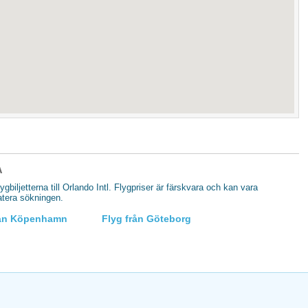
A
lygbiljetterna till Orlando Intl. Flygpriser är färskvara och kan vara
datera sökningen.
rån Köpenhamn
Flyg från Göteborg