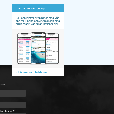
Ladda ner vår nya app
Sök och jämför flygbiljetter med vår
app för iPhone och Android och hitta
billiga resor, var du än befinner dig!
» Läs mer och ladda ner
ättre
ller Frågor?