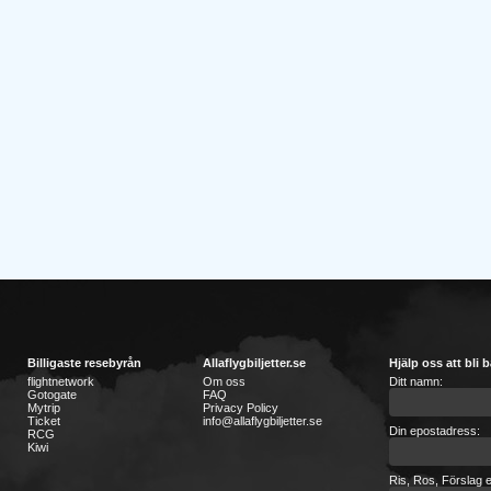
Billigaste resebyrån
Allaflygbiljetter.se
Hjälp oss att bli b
flightnetwork
Om oss
Ditt namn:
Gotogate
FAQ
Mytrip
Privacy Policy
Ticket
info@allaflygbiljetter.se
Din epostadress:
RCG
Kiwi
Ris, Ros, Förslag e