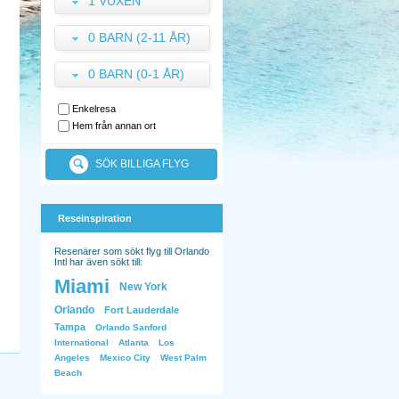
1 VUXEN
0 BARN (2-11 ÅR)
0 BARN (0-1 ÅR)
Enkelresa
Hem från annan ort
SÖK BILLIGA FLYG
Reseinspiration
Resenärer som sökt flyg till Orlando
Intl har även sökt till:
Miami
New York
Orlando
Fort Lauderdale
Tampa
Orlando Sanford
International
Atlanta
Los
Angeles
Mexico City
West Palm
Beach