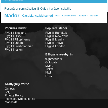
Resenärer som sökt flyg till Oujda har även sökt till:
Nador
Casablanca Mohamed
Fez
Casablanca
Tangier
Agadir
Populära länder
Populära städer
Flyg till Thailand
Flyg till Bangkok
Flyg till USA
Flyg till New York
Flyg till Filippinerna
Flyg till Manila
Flyg till Japan
Flyg till Tokyo
Flyg till Storbritannien
Flyg till London
Flyg till Italien
Billigaste resebyrån
flightnetwork
Gotogate
Mytrip
Ticket
Kiwi
RCG
Allaflygbiljetter.se
Om oss
FAQ
Privacy Policy
info@allaflygbiljetter.se
Mobilsida