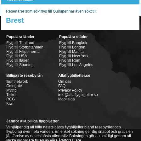
Resenärer som sökt flyg till Quimper har även sökt till:
Brest
Populära länder
Populära städer
Flyg till Thailand
Flyg till Bangkok
Flyg till Storbritannien
Flyg till London
Flyg till Filippinerna
Flyg till Manila
Flyg till USA
Flyg till New York
Flyg till Italien
Flyg till Rom
Flyg till Spanien
Flyg till Los Angeles
Billigaste resebyrån
Allaflygbiljetter.se
flightnetwork
Om oss
Gotogate
FAQ
Mytrip
Privacy Policy
Ticket
info@allaflygbiljetter.se
RCG
Mobilsida
Kiwi
Jämför alla billiga flygbiljetter
Vi hjälper dig att hitta nätets bästa flygbiljetter bland resebyråer och
flygbolag över hela världen. En enkel sökning ger dig snabbt och gratis en
jämförelse av nätets bästa alternativ. Bokningen gör du smidigt genom att
klicka dig vidare till en av våra återförsäljare.