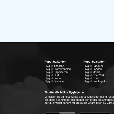
Populära länder
Populära städer
Flyg till Thailand
Flyg till Bangkok
Flyg till Storbritannien
Flyg till London
Flyg till Filippinerna
Flyg till Manila
Flyg till USA
Flyg till New York
Flyg till Italien
Flyg till Rom
Flyg till Spanien
Flyg till Los Angeles
Jämför alla billiga flygbiljetter
Vi hjälper dig att hitta nätets bästa flygbiljetter bland re
En enkel sökning ger dig snabbt och gratis en jämförelse
gör du smidigt genom att klicka dig vidare till en av våra å