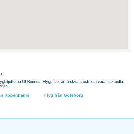
ke
lygbiljetterna till Rennes. Flygpriser är färskvara och kan vara inaktuella.
ingen.
rån Köpenhamn
Flyg från Göteborg