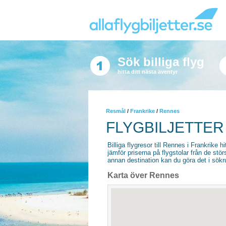
Sök billiga flyg
hitta ditt nästa äventyr
Resmål
/
Frankrike
/
Rennes
FLYGBILJETTER
Billiga flygresor till Rennes i Frankrike hi
jämför priserna på flygstolar från de stör
annan destination kan du göra det i sökrut
Karta över Rennes