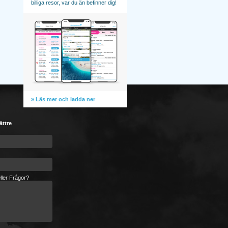
billiga resor, var du än befinner dig!
» Läs mer och ladda ner
ättre
ller Frågor?