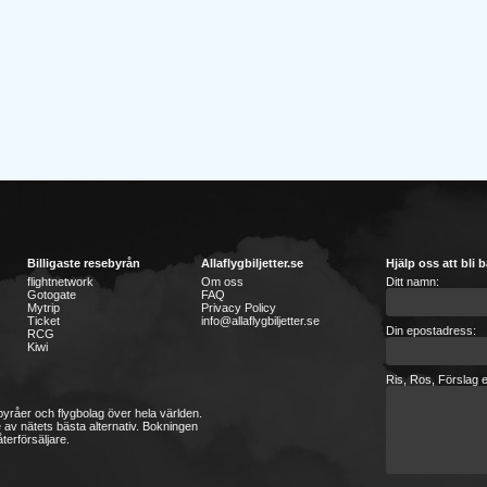
Billigaste resebyrån
Allaflygbiljetter.se
Hjälp oss att bli b
flightnetwork
Om oss
Ditt namn:
Gotogate
FAQ
Mytrip
Privacy Policy
Ticket
info@allaflygbiljetter.se
Din epostadress:
RCG
Kiwi
Ris, Ros, Förslag e
sebyråer och flygbolag över hela världen.
 av nätets bästa alternativ. Bokningen
terförsäljare.