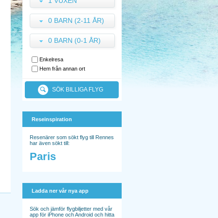
1 VUXEN
0 BARN (2-11 ÅR)
0 BARN (0-1 ÅR)
Enkelresa
Hem från annan ort
SÖK BILLIGA FLYG
Reseinspiration
Resenärer som sökt flyg till Rennes
har även sökt till:
Paris
Ladda ner vår nya app
Sök och jämför flygbiljetter med vår
app för iPhone och Android och hitta