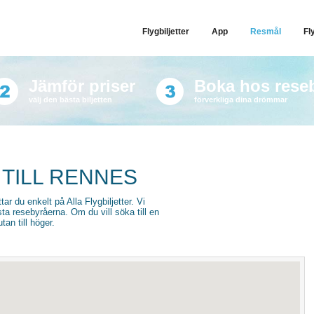
Flygbiljetter
App
Resmål
Fl
Jämför priser
Boka hos rese
välj den bästa biljetten
förverkliga dina drömmar
 TILL RENNES
ttar du enkelt på Alla Flygbiljetter. Vi
sta resebyråerna. Om du vill söka till en
an till höger.