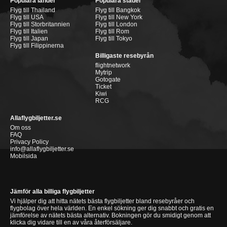
Populära länder
Populära städer
Flyg till Thailand
Flyg till Bangkok
Flyg till USA
Flyg till New York
Flyg till Storbritannien
Flyg till London
Flyg till Italien
Flyg till Rom
Flyg till Japan
Flyg till Tokyo
Flyg till Filippinerna
Billigaste resebyrån
flightnetwork
Mytrip
Gotogate
Ticket
Kiwi
RCG
Allaflygbiljetter.se
Om oss
FAQ
Privacy Policy
info@allaflygbiljetter.se
Mobilsida
Jämför alla billiga flygbiljetter
Vi hjälper dig att hitta nätets bästa flygbiljetter bland resebyråer och
flygbolag över hela världen. En enkel sökning ger dig snabbt och gratis en
jämförelse av nätets bästa alternativ. Bokningen gör du smidigt genom att
klicka dig vidare till en av våra återförsäljare.