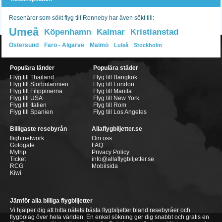
Resenärer som sökt flyg till Ronneby har även sökt till:
Umeå
Köpenhamn
Kalmar
Kristianstad
Östersund
Faro - Algarve
Malmö
Luleå
Stockholm
Populära länder
Populära städer
Flyg till Thailand
Flyg till Bangkok
Flyg till Storbritannien
Flyg till London
Flyg till Filippinerna
Flyg till Manila
Flyg till USA
Flyg till New York
Flyg till Italien
Flyg till Rom
Flyg till Spanien
Flyg till Los Angeles
Billigaste resebyrån
Allaflygbiljetter.se
flightnetwork
Om oss
Gotogate
FAQ
Mytrip
Privacy Policy
Ticket
info@allaflygbiljetter.se
RCG
Mobilsida
Kiwi
Jämför alla billiga flygbiljetter
Vi hjälper dig att hitta nätets bästa flygbiljetter bland resebyråer och
flygbolag över hela världen. En enkel sökning ger dig snabbt och gratis en