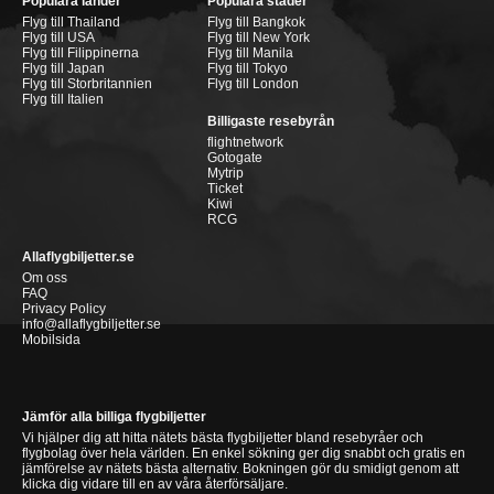
Populära länder
Populära städer
Flyg till Thailand
Flyg till Bangkok
Flyg till USA
Flyg till New York
Flyg till Filippinerna
Flyg till Manila
Flyg till Japan
Flyg till Tokyo
Flyg till Storbritannien
Flyg till London
Flyg till Italien
Billigaste resebyrån
flightnetwork
Gotogate
Mytrip
Ticket
Kiwi
RCG
Allaflygbiljetter.se
Om oss
FAQ
Privacy Policy
info@allaflygbiljetter.se
Mobilsida
Jämför alla billiga flygbiljetter
Vi hjälper dig att hitta nätets bästa flygbiljetter bland resebyråer och
flygbolag över hela världen. En enkel sökning ger dig snabbt och gratis en
jämförelse av nätets bästa alternativ. Bokningen gör du smidigt genom att
klicka dig vidare till en av våra återförsäljare.