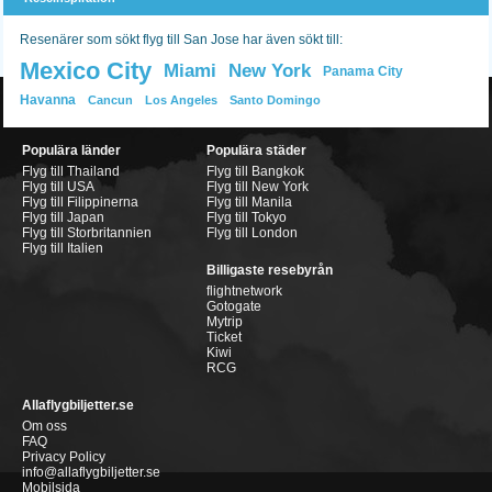
Resenärer som sökt flyg till San Jose har även sökt till:
Mexico City
Miami
New York
Panama City
Havanna
Cancun
Los Angeles
Santo Domingo
Populära länder
Populära städer
Flyg till Thailand
Flyg till Bangkok
Flyg till USA
Flyg till New York
Flyg till Filippinerna
Flyg till Manila
Flyg till Japan
Flyg till Tokyo
Flyg till Storbritannien
Flyg till London
Flyg till Italien
Billigaste resebyrån
flightnetwork
Gotogate
Mytrip
Ticket
Kiwi
RCG
Allaflygbiljetter.se
Om oss
FAQ
Privacy Policy
info@allaflygbiljetter.se
Mobilsida