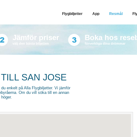
Flygbiljetter
App
Resmål
Fl
Jämför priser
Boka hos rese
välj den bästa biljetten
förverkliga dina drömmar
TILL SAN JOSE
r du enkelt på Alla Flygbiljetter. Vi jämför
sebyråerna. Om du vill söka till en annan
l höger.