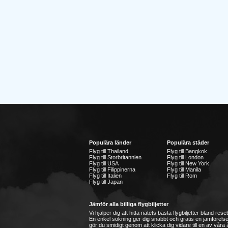
Populära länder
Populära städer
Flyg till Thailand
Flyg till Bangkok
Flyg till Storbritannien
Flyg till London
Flyg till USA
Flyg till New York
Flyg till Filippinerna
Flyg till Manila
Flyg till Italien
Flyg till Rom
Flyg till Japan
Jämför alla billiga flygbiljetter
Vi hjälper dig att hitta nätets bästa flygbiljetter bland re
En enkel sökning ger dig snabbt och gratis en jämförelse
gör du smidigt genom att klicka dig vidare till en av våra å