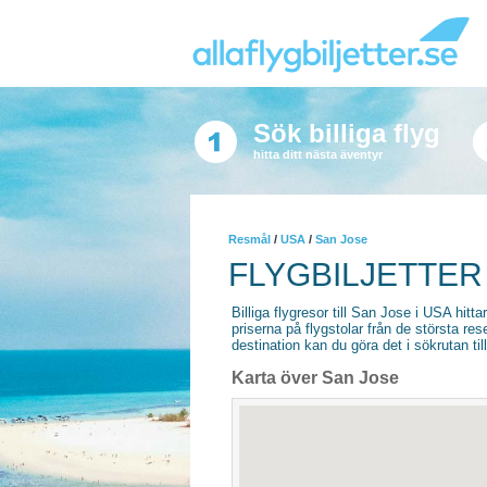
Sök billiga flyg
hitta ditt nästa äventyr
Resmål
/
USA
/
San Jose
FLYGBILJETTER 
Billiga flygresor till San Jose i USA hitta
priserna på flygstolar från de största re
destination kan du göra det i sökrutan til
Karta över San Jose