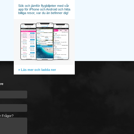
Sök och jämför flygbiljetter med vår
app för iPhone och Android och hitta
billiga resor, var du än befinner dig!
» Läs mer och ladda ner
tre
er Frågor?