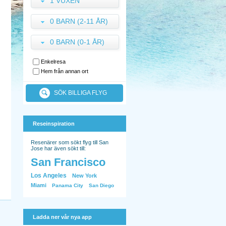
1 VUXEN
0 BARN (2-11 ÅR)
0 BARN (0-1 ÅR)
Enkelresa
Hem från annan ort
SÖK BILLIGA FLYG
Reseinspiration
Resenärer som sökt flyg till San
Jose har även sökt till:
San Francisco
Los Angeles
New York
Miami
Panama City
San Diego
Ladda ner vår nya app