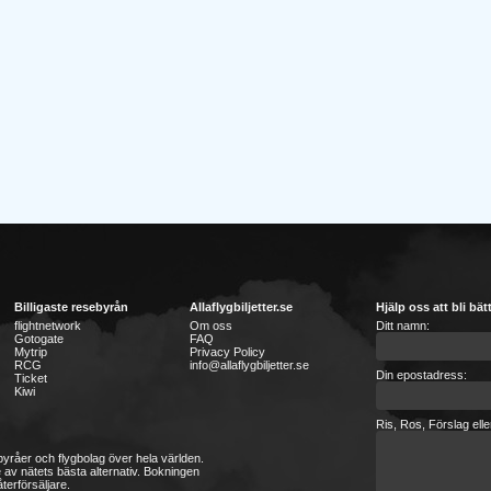
Billigaste resebyrån
Allaflygbiljetter.se
Hjälp oss att bli bät
flightnetwork
Om oss
Ditt namn:
Gotogate
FAQ
Mytrip
Privacy Policy
RCG
info@allaflygbiljetter.se
Din epostadress:
Ticket
Kiwi
Ris, Ros, Förslag ell
sebyråer och flygbolag över hela världen.
 av nätets bästa alternativ. Bokningen
terförsäljare.