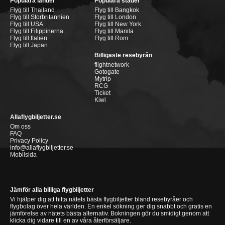
Populära länder
Populära städer
Flyg till Thailand
Flyg till Bangkok
Flyg till Storbritannien
Flyg till London
Flyg till USA
Flyg till New York
Flyg till Filippinerna
Flyg till Manila
Flyg till Italien
Flyg till Rom
Flyg till Japan
Billigaste resebyrån
flightnetwork
Gotogate
Mytrip
RCG
Ticket
Kiwi
Allaflygbiljetter.se
Om oss
FAQ
Privacy Policy
info@allaflygbiljetter.se
Mobilsida
Jämför alla billiga flygbiljetter
Vi hjälper dig att hitta nätets bästa flygbiljetter bland resebyråer och
flygbolag över hela världen. En enkel sökning ger dig snabbt och gratis en
jämförelse av nätets bästa alternativ. Bokningen gör du smidigt genom att
klicka dig vidare till en av våra återförsäljare.