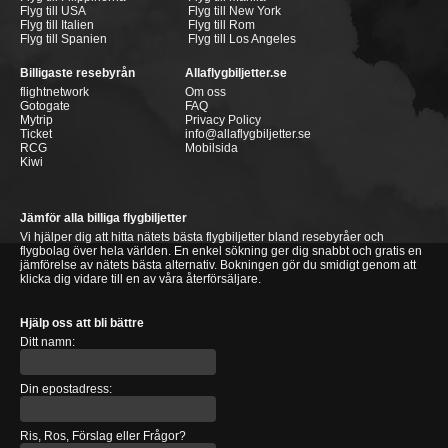
Flyg till USA
Flyg till New York
Flyg till Italien
Flyg till Rom
Flyg till Spanien
Flyg till Los Angeles
Billigaste resebyrån
Allaflygbiljetter.se
flightnetwork
Om oss
Gotogate
FAQ
Mytrip
Privacy Policy
Ticket
info@allaflygbiljetter.se
RCG
Mobilsida
Kiwi
Jämför alla billiga flygbiljetter
Vi hjälper dig att hitta nätets bästa flygbiljetter bland resebyråer och
flygbolag över hela världen. En enkel sökning ger dig snabbt och gratis en
jämförelse av nätets bästa alternativ. Bokningen gör du smidigt genom att
klicka dig vidare till en av våra återförsäljare.
Hjälp oss att bli bättre
Ditt namn:
Din epostadress:
Ris, Ros, Förslag eller Frågor?