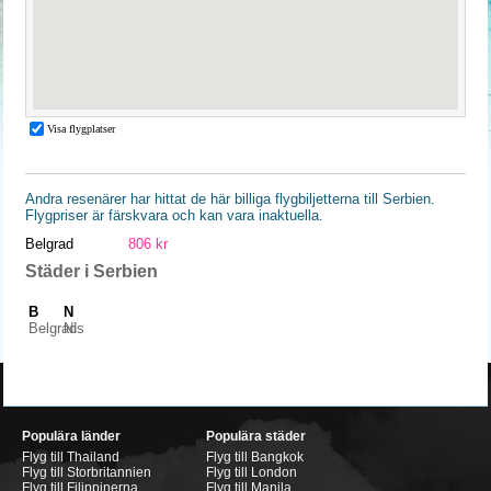
Andra resenärer har hittat de här billiga flygbiljetterna till Serbien.
Flygpriser är färskvara och kan vara inaktuella.
Belgrad
806 kr
Städer i Serbien
B
N
Belgrad
Nis
Populära länder
Populära städer
Flyg till Thailand
Flyg till Bangkok
Flyg till Storbritannien
Flyg till London
Flyg till Filippinerna
Flyg till Manila