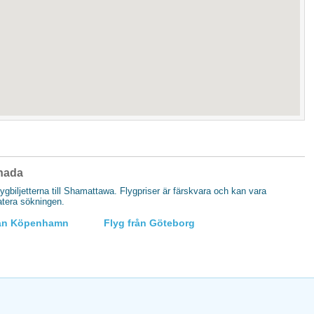
anada
flygbiljetterna till Shamattawa. Flygpriser är färskvara och kan vara
datera sökningen.
rån Köpenhamn
Flyg från Göteborg