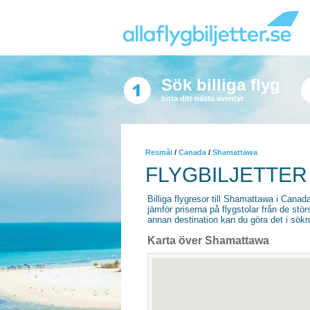
Sök billiga flyg
hitta ditt nästa äventyr
Resmål
/
Canada
/
Shamattawa
FLYGBILJETTER
Billiga flygresor till Shamattawa i Canada 
jämför priserna på flygstolar från de stör
annan destination kan du göra det i sökrut
Karta över Shamattawa