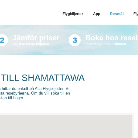
Flygbiljetter
App
Resmål
Fl
Jämför priser
Boka hos rese
välj den bästa biljetten
förverkliga dina drömmar
 TILL SHAMATTAWA
hittar du enkelt på Alla Flygbiljetter. Vi
sta resebyråerna. Om du vill söka till en
an till höger.