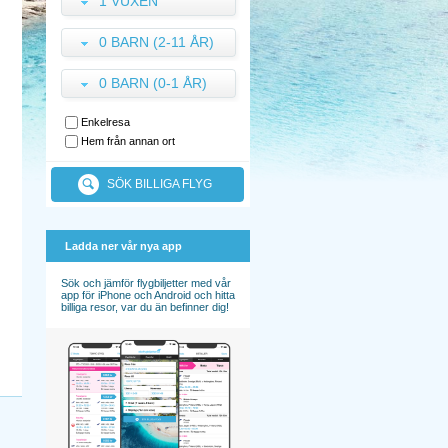
1 VUXEN
0 BARN (2-11 ÅR)
0 BARN (0-1 ÅR)
Enkelresa
Hem från annan ort
SÖK BILLIGA FLYG
Ladda ner vår nya app
Sök och jämför flygbiljetter med vår
app för iPhone och Android och hitta
billiga resor, var du än befinner dig!