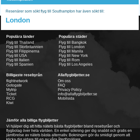
Resenärer som sökt flyg till Southampton har även sökt till:
London
Populära länder
Populära städer
Flyg till Thailand
Flyg till Bangkok
Flyg till Storbritannien
Flyg till London
Flyg till Filippinerna
Flyg till Manila
Flyg till USA
Flyg till New York
Flyg till Italien
Flyg till Rom
Flyg till Spanien
Flyg till Los Angeles
Billigaste resebyrån
Allaflygbiljetter.se
flightnetwork
Om oss
Gotogate
FAQ
Mytrip
Privacy Policy
Ticket
info@allaflygbiljetter.se
RCG
Mobilsida
Kiwi
Jämför alla billiga flygbiljetter
Vi hjälper dig att hitta nätets bästa flygbiljetter bland resebyråer och
flygbolag över hela världen. En enkel sökning ger dig snabbt och gratis en
jämförelse av nätets bästa alternativ. Bokningen gör du smidigt genom att
klicka dig vidare till en av våra återförsäljare.