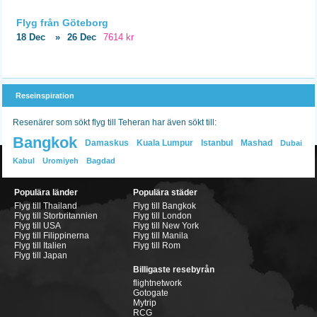
Flyg från Göteborg
18 Dec
»
26 Dec
7614 kr
Reseinspiration
Resenärer som sökt flyg till Teheran har även sökt till:
Bangkok
Damaskus
Kuala Lumpur
Istanbul
Mashad
Dubai
Kabul
Uromiyeh
Bagdad
Populära länder
Populära städer
Flyg till Thailand
Flyg till Bangkok
Flyg till Storbritannien
Flyg till London
Flyg till USA
Flyg till New York
Flyg till Filippinerna
Flyg till Manila
Flyg till Italien
Flyg till Rom
Flyg till Japan
Billigaste resebyrån
flightnetwork
Gotogate
Mytrip
RCG