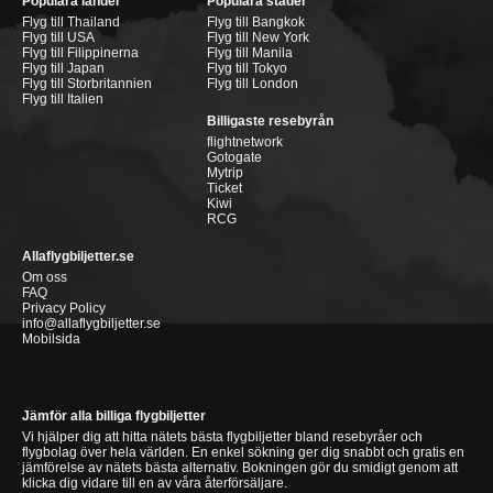
Populära länder
Populära städer
Flyg till Thailand
Flyg till Bangkok
Flyg till USA
Flyg till New York
Flyg till Filippinerna
Flyg till Manila
Flyg till Japan
Flyg till Tokyo
Flyg till Storbritannien
Flyg till London
Flyg till Italien
Billigaste resebyrån
flightnetwork
Gotogate
Mytrip
Ticket
Kiwi
RCG
Allaflygbiljetter.se
Om oss
FAQ
Privacy Policy
info@allaflygbiljetter.se
Mobilsida
Jämför alla billiga flygbiljetter
Vi hjälper dig att hitta nätets bästa flygbiljetter bland resebyråer och
flygbolag över hela världen. En enkel sökning ger dig snabbt och gratis en
jämförelse av nätets bästa alternativ. Bokningen gör du smidigt genom att
klicka dig vidare till en av våra återförsäljare.