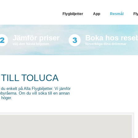
Flygbiljetter
App
Resmål
Fl
Jämför priser
Boka hos rese
välj den bästa biljetten
förverkliga dina drömmar
 TILL TOLUCA
r du enkelt på Alla Flygbiljetter. Vi jämför
sebyråerna. Om du vill söka till en annan
l höger.