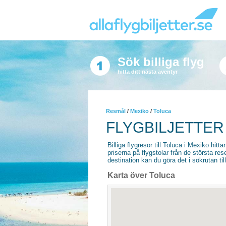
Sök billiga flyg
hitta ditt nästa äventyr
Resmål
/
Mexiko
/
Toluca
FLYGBILJETTER
Billiga flygresor till Toluca i Mexiko hitta
priserna på flygstolar från de största re
destination kan du göra det i sökrutan til
Karta över Toluca