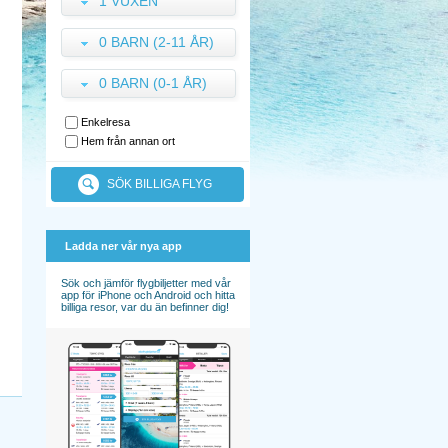
1 VUXEN
0 BARN (2-11 ÅR)
0 BARN (0-1 ÅR)
Enkelresa
Hem från annan ort
SÖK BILLIGA FLYG
Ladda ner vår nya app
Sök och jämför flygbiljetter med vår
app för iPhone och Android och hitta
billiga resor, var du än befinner dig!