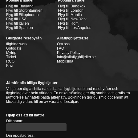
Populära länder
Populära städer
Flyg till Thailand
Flyg till Bangkok
Flyg till Storbritannien
Flyg till London
Flyg till Filippinerna
Flyg till Manila
Flyg till USA
Flyg till New York
Flyg till Italien
Flyg till Rom
Flyg till Spanien
Flyg till Los Angeles
Billigaste resebyrån
Allaflygbiljetter.se
flightnetwork
Om oss
Gotogate
FAQ
Mytrip
Privacy Policy
Ticket
info@allaflygbiljetter.se
RCG
Mobilsida
Kiwi
Jämför alla billiga flygbiljetter
Vi hjälper dig att hitta nätets bästa flygbiljetter bland resebyråer och
flygbolag över hela världen. En enkel sökning ger dig snabbt och gratis en
jämförelse av nätets bästa alternativ. Bokningen gör du smidigt genom att
klicka dig vidare till en av våra återförsäljare.
Hjälp oss att bli bättre
Ditt namn:
Din epostadress: