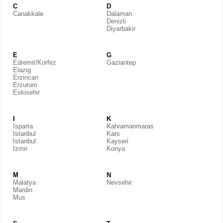
C
D
Canakkale
Dalaman
Denizli
Diyarbakir
E
G
Edremit/Korfez
Gaziantep
Elazig
Erzincan
Erzurum
Eskisehir
I
K
Isparta
Kahramanmaras
Istanbul
Kars
Istanbul
Kayseri
Izmir
Konya
M
N
Malatya
Nevsehir
Mardin
Mus