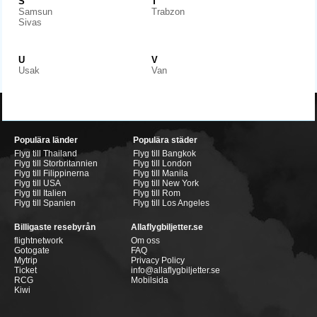
S
T
Samsun
Trabzon
Sivas
U
V
Usak
Van
Populära länder
Populära städer
Flyg till Thailand
Flyg till Bangkok
Flyg till Storbritannien
Flyg till London
Flyg till Filippinerna
Flyg till Manila
Flyg till USA
Flyg till New York
Flyg till Italien
Flyg till Rom
Flyg till Spanien
Flyg till Los Angeles
Billigaste resebyrån
Allaflygbiljetter.se
flightnetwork
Om oss
Gotogate
FAQ
Mytrip
Privacy Policy
Ticket
info@allaflygbiljetter.se
RCG
Mobilsida
Kiwi