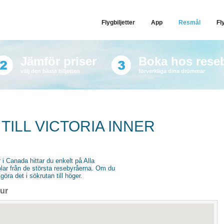
Flygbiljetter
App
Resmål
Fl
Jämför priser
Boka hos rese
välj den bästa biljetten
förverkliga dina drömmar
TILL VICTORIA INNER
ur i Canada hittar du enkelt på Alla
stolar från de största resebyråerna. Om du
göra det i sökrutan till höger.
our