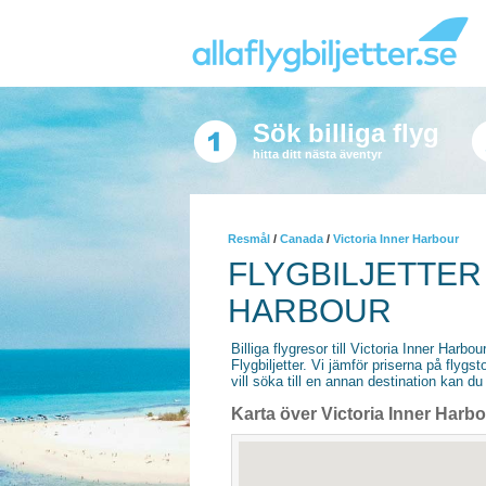
Sök billiga flyg
hitta ditt nästa äventyr
Resmål
/
Canada
/
Victoria Inner Harbour
FLYGBILJETTER 
HARBOUR
Billiga flygresor till Victoria Inner Harbo
Flygbiljetter. Vi jämför priserna på flyg
vill söka till en annan destination kan du 
Karta över Victoria Inner Harb