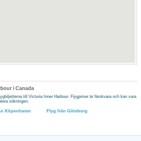
Harbour i Canada
lygbiljetterna till Victoria Inner Harbour. Flygpriser är färskvara och kan vara
datera sökningen.
rån Köpenhamn
Flyg från Göteborg