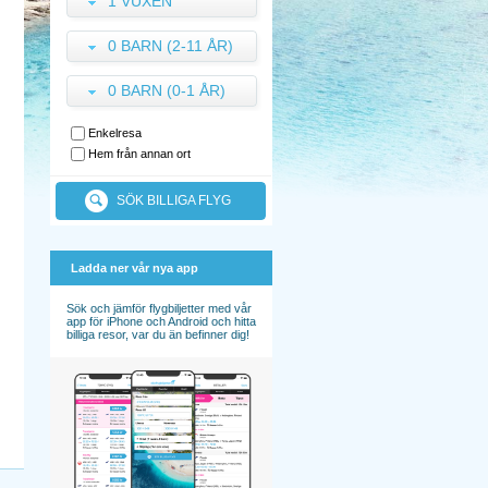
1 VUXEN
0 BARN (2-11 ÅR)
0 BARN (0-1 ÅR)
Enkelresa
Hem från annan ort
SÖK BILLIGA FLYG
Ladda ner vår nya app
Sök och jämför flygbiljetter med vår
app för iPhone och Android och hitta
billiga resor, var du än befinner dig!