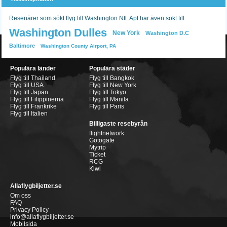
Resenärer som sökt flyg till Washington Ntl. Apt har även sökt till:
Washington Dulles
New York
Washington D.C
Baltimore
Washington County Airport, PA
Populära länder
Populära städer
Flyg till Thailand
Flyg till Bangkok
Flyg till USA
Flyg till New York
Flyg till Japan
Flyg till Tokyo
Flyg till Filippinerna
Flyg till Manila
Flyg till Frankrike
Flyg till Paris
Flyg till Italien
Billigaste resebyrån
flightnetwork
Gotogate
Mytrip
Ticket
RCG
Kiwi
Allaflygbiljetter.se
Om oss
FAQ
Privacy Policy
info@allaflygbiljetter.se
Mobilsida