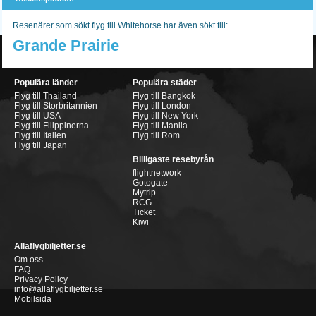
Resenärer som sökt flyg till Whitehorse har även sökt till:
Grande Prairie
Populära länder
Populära städer
Flyg till Thailand
Flyg till Bangkok
Flyg till Storbritannien
Flyg till London
Flyg till USA
Flyg till New York
Flyg till Filippinerna
Flyg till Manila
Flyg till Italien
Flyg till Rom
Flyg till Japan
Billigaste resebyrån
flightnetwork
Gotogate
Mytrip
RCG
Ticket
Kiwi
Allaflygbiljetter.se
Om oss
FAQ
Privacy Policy
info@allaflygbiljetter.se
Mobilsida