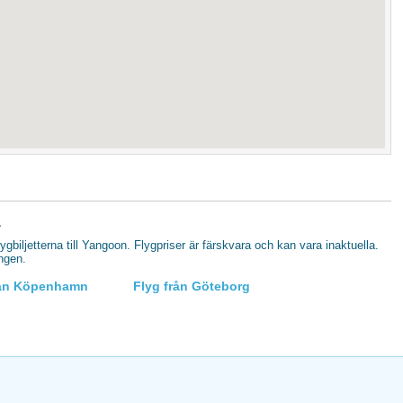
a
flygbiljetterna till Yangoon. Flygpriser är färskvara och kan vara inaktuella.
ingen.
rån Köpenhamn
Flyg från Göteborg