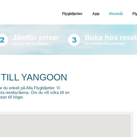
Flygbiljetter
App
Resmål
Fl
Jämför priser
Boka hos rese
välj den bästa biljetten
förverkliga dina drömmar
 TILL YANGOON
r du enkelt på Alla Flygbiljetter. Vi
sta resebyråerna. Om du vill söka till en
an till höger.