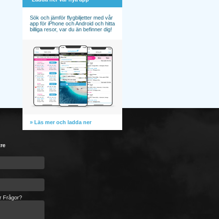
Sök och jämför flygbiljetter med vår
app för iPhone och Android och hitta
billiga resor, var du än befinner dig!
» Läs mer och ladda ner
tre
er Frågor?