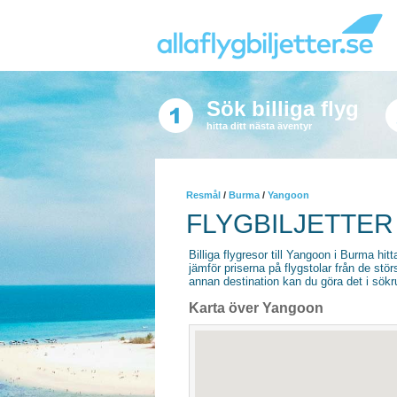
Sök billiga flyg
hitta ditt nästa äventyr
Resmål
/
Burma
/
Yangoon
FLYGBILJETTER
Billiga flygresor till Yangoon i Burma hitta
jämför priserna på flygstolar från de stör
annan destination kan du göra det i sökrut
Karta över Yangoon