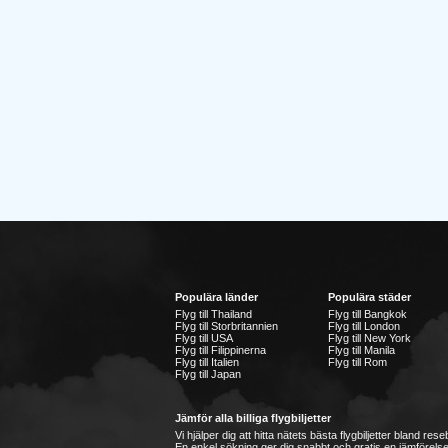
Populära länder
Populära städer
Flyg till Thailand
Flyg till Bangkok
Flyg till Storbritannien
Flyg till London
Flyg till USA
Flyg till New York
Flyg till Filippinerna
Flyg till Manila
Flyg till Italien
Flyg till Rom
Flyg till Japan
Jämför alla billiga flygbiljetter
Vi hjälper dig att hitta nätets bästa flygbiljetter bland re
En enkel sökning ger dig snabbt och gratis en jämförelse