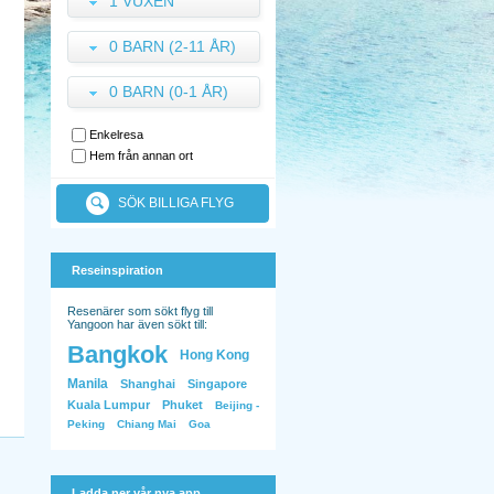
1 VUXEN
0 BARN (2-11 ÅR)
0 BARN (0-1 ÅR)
Enkelresa
Hem från annan ort
SÖK BILLIGA FLYG
Reseinspiration
Resenärer som sökt flyg till
Yangoon har även sökt till:
Bangkok
Hong Kong
Manila
Shanghai
Singapore
Kuala Lumpur
Phuket
Beijing -
Peking
Chiang Mai
Goa
Ladda ner vår nya app