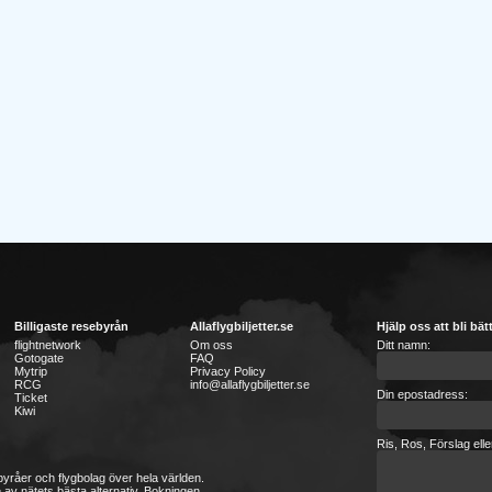
Billigaste resebyrån
Allaflygbiljetter.se
Hjälp oss att bli bät
flightnetwork
Om oss
Ditt namn:
Gotogate
FAQ
Mytrip
Privacy Policy
RCG
info@allaflygbiljetter.se
Din epostadress:
Ticket
Kiwi
Ris, Ros, Förslag ell
sebyråer och flygbolag över hela världen.
 av nätets bästa alternativ. Bokningen