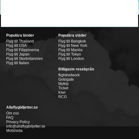
Populära länder
Populära städer
Flyg till Thailand
Flyg till Bangkok
Flyg till USA
Flyg till New York
Flyg till Filippinerna
Flyg till Manila
Flyg till Japan
Flyg till Tokyo
Flyg till Storbritannien
Flyg till London
Flyg till Italien
Billigaste resebyrån
flightnetwork
Gotogate
Mytrip
Ticket
Kiwi
RCG
Allaflygbiljetter.se
Om oss
FAQ
Privacy Policy
info@allaflygbiljetter.se
Mobilsida