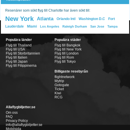
Resenärer som sökt flyg till Charlotte har även sökt till:
New York
Atlanta
Orlando Intl
Washington D.C
Fort
Lauderdale
Miami
Los Angeles
Raleigh Durham
San Jose
Tampa
Populära länder
Populära städer
Flyg till Thailand
Flyg till Bangkok
Flyg till USA
Flyg till New York
Flyg till Storbritannien
Flyg till London
Flyg till Italien
Flyg till Rom
Flyg till Japan
Flyg till Tokyo
Flyg till Filippinerna
Billigaste resebyrån
flightnetwork
Mytrip
Gotogate
Ticket
Kiwi
RCG
Allaflygbiljetter.se
Om oss
FAQ
Privacy Policy
info@allaflygbiljetter.se
Mobilsida