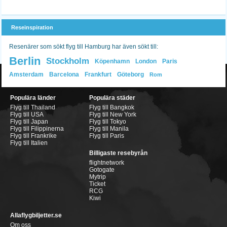
Reseinspiration
Resenärer som sökt flyg till Hamburg har även sökt till:
Berlin
Stockholm
Köpenhamn
London
Paris
Amsterdam
Barcelona
Frankfurt
Göteborg
Rom
Populära länder
Populära städer
Flyg till Thailand
Flyg till Bangkok
Flyg till USA
Flyg till New York
Flyg till Japan
Flyg till Tokyo
Flyg till Filippinerna
Flyg till Manila
Flyg till Frankrike
Flyg till Paris
Flyg till Italien
Billigaste resebyrån
flightnetwork
Gotogate
Mytrip
Ticket
RCG
Kiwi
Allaflygbiljetter.se
Om oss