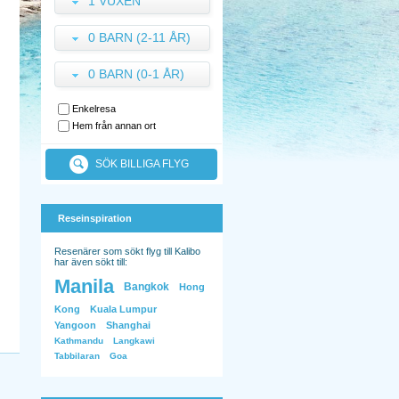
1 VUXEN
0 BARN (2-11 ÅR)
0 BARN (0-1 ÅR)
Enkelresa
Hem från annan ort
SÖK BILLIGA FLYG
Reseinspiration
Resenärer som sökt flyg till Kalibo
har även sökt till:
Manila
Bangkok
Hong
Kong
Kuala Lumpur
Yangoon
Shanghai
Kathmandu
Langkawi
Tabbilaran
Goa