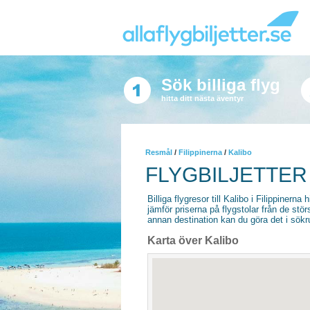
Sök billiga flyg
hitta ditt nästa äventyr
Resmål
/
Filippinerna
/
Kalibo
FLYGBILJETTER 
Billiga flygresor till Kalibo i Filippinerna 
jämför priserna på flygstolar från de stör
annan destination kan du göra det i sökrut
Karta över Kalibo