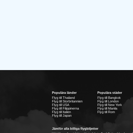
Populära länder
Populära städer
Flyg till Thailand
Flyg till Bangkok
Flyg till Storbritannien
Flyg till London
Flyg till USA
Flyg till New York
Flyg till Filippinerna
Flyg till Manila
Flyg till Italien
Flyg till Rom
Flyg till Japan
Jämför alla billiga flygbiljetter