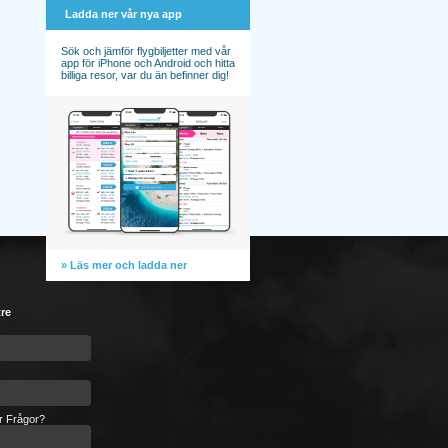
Ladda ner vår nya app
Sök och jämför flygbiljetter med vår
app för iPhone och Android och hitta
billiga resor, var du än befinner dig!
» Läs mer och ladda ner
tre
er Frågor?