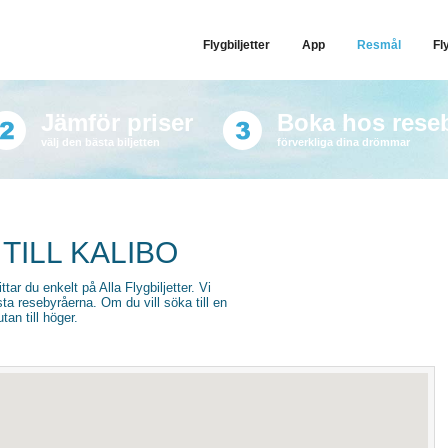
Flygbiljetter
App
Resmål
Fl
Jämför priser
Boka hos rese
välj den bästa biljetten
förverkliga dina drömmar
TILL KALIBO
hittar du enkelt på Alla Flygbiljetter. Vi
sta resebyråerna. Om du vill söka till en
an till höger.