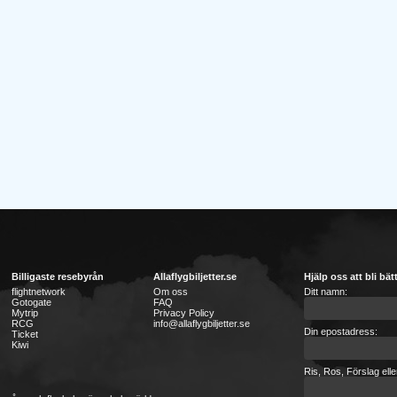
Billigaste resebyrån
Allaflygbiljetter.se
Hjälp oss att bli bät
flightnetwork
Om oss
Ditt namn:
Gotogate
FAQ
Mytrip
Privacy Policy
RCG
info@allaflygbiljetter.se
Din epostadress:
Ticket
Kiwi
Ris, Ros, Förslag ell