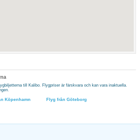
erna
lygbiljetterna till Kalibo. Flygpriser är färskvara och kan vara inaktuella.
ingen.
rån Köpenhamn
Flyg från Göteborg