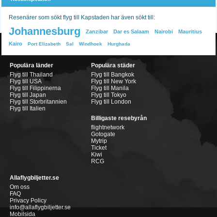
Resenärer som sökt flyg till Kapstaden har även sökt till:
Johannesburg
Zanzibar
Dar es Salaam
Nairobi
Mauritius
Kairo
Port Elizabeth
Sal
Windhoek
Hurghada
Populära länder
Populära städer
Flyg till Thailand
Flyg till Bangkok
Flyg till USA
Flyg till New York
Flyg till Filippinerna
Flyg till Manila
Flyg till Japan
Flyg till Tokyo
Flyg till Storbritannien
Flyg till London
Flyg till Italien
Billigaste resebyrån
flightnetwork
Gotogate
Mytrip
Ticket
Kiwi
RCG
Allaflygbiljetter.se
Om oss
FAQ
Privacy Policy
info@allaflygbiljetter.se
Mobilsida