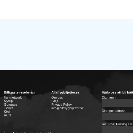
Billigaste resebyrån
Allaflygbiljetter.se
Hjälp oss att bli bät
flightnetwork
Om oss
Ditt namn:
Mytrip
FAQ
Gotogate
Privacy Policy
Ticket
info@allaflygbiljetter.se
Din epostadress:
Kiwi
RCG
Ris, Ros, Förslag ell