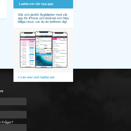
Ladda ner vår nya app
Sök och jämför flygbiljetter med vår
app för iPhone och Android och hitta
billiga resor, var du än befinner dig!
» Läs mer och ladda ner
tre
er Frågor?