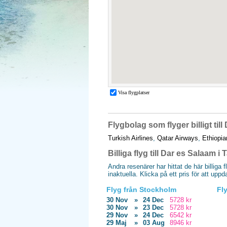
Flygbolag som flyger billigt til
Turkish Airlines
,
Qatar Airways
,
Ethiopia
Billiga flyg till Dar es Salaam i
Andra resenärer har hittat de här billiga 
inaktuella. Klicka på ett pris för att upp
Flyg från Stockholm
Fl
30 Nov
»
24 Dec
5728 kr
30 Nov
»
23 Dec
5728 kr
29 Nov
»
24 Dec
6542 kr
29 Maj
»
03 Aug
8946 kr