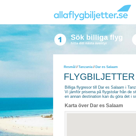
Sök billiga flyg
hitta ditt nästa äventyr
Resmål
/
Tanzania
/
Dar es Salaam
FLYGBILJETTER
Billiga flygresor till Dar es Salaam i Tanz
Vi jämför priserna på flygstolar från de s
en annan destination kan du göra det i sö
Karta över Dar es Salaam