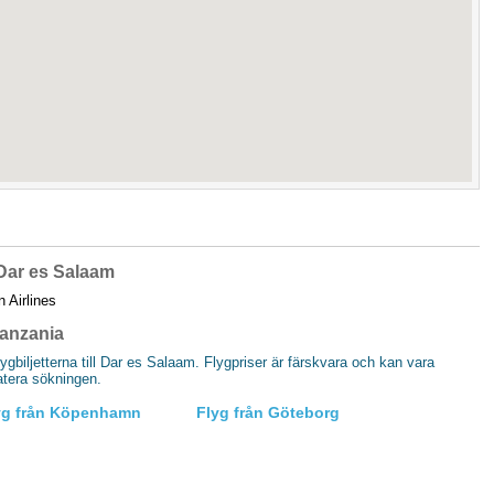
l Dar es Salaam
n Airlines
 Tanzania
flygbiljetterna till Dar es Salaam. Flygpriser är färskvara och kan vara
datera sökningen.
yg från Köpenhamn
Flyg från Göteborg