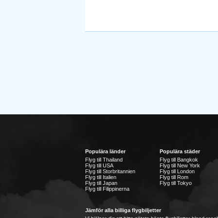
Populära länder
Populära städer
Flyg till Thailand
Flyg till Bangkok
Flyg till USA
Flyg till New York
Flyg till Storbritannien
Flyg till London
Flyg till Italien
Flyg till Rom
Flyg till Japan
Flyg till Tokyo
Flyg till Filippinerna
Jämför alla billiga flygbiljetter