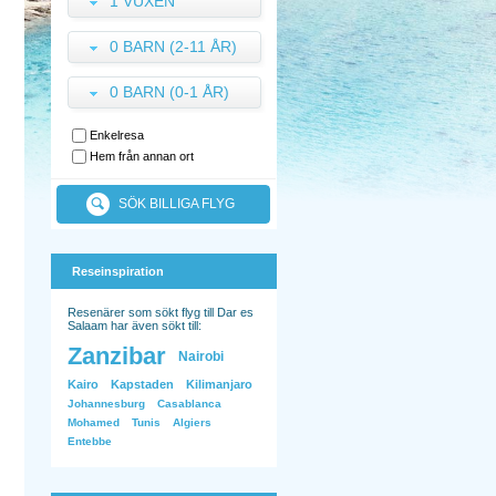
1 VUXEN
0 BARN (2-11 ÅR)
0 BARN (0-1 ÅR)
Enkelresa
Hem från annan ort
SÖK BILLIGA FLYG
Reseinspiration
Resenärer som sökt flyg till Dar es
Salaam har även sökt till:
Zanzibar
Nairobi
Kairo
Kapstaden
Kilimanjaro
Johannesburg
Casablanca
Mohamed
Tunis
Algiers
Entebbe