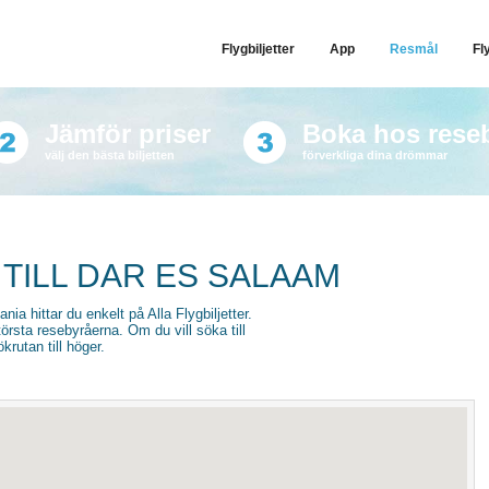
Flygbiljetter
App
Resmål
Fl
Jämför priser
Boka hos rese
välj den bästa biljetten
förverkliga dina drömmar
 TILL DAR ES SALAAM
ania hittar du enkelt på Alla Flygbiljetter.
törsta resebyråerna. Om du vill söka till
krutan till höger.