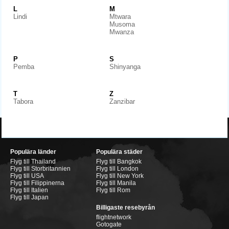
L
M
Lindi
Mtwara
Musoma
Mwanza
P
S
Pemba
Shinyanga
T
Z
Tabora
Zanzibar
Populära länder
Populära städer
Flyg till Thailand
Flyg till Bangkok
Flyg till Storbritannien
Flyg till London
Flyg till USA
Flyg till New York
Flyg till Filippinerna
Flyg till Manila
Flyg till Italien
Flyg till Rom
Flyg till Japan
Billigaste resebyrån
flightnetwork
Gotogate