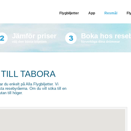
Flygbiljetter
App
Resmål
Fl
Jämför priser
Boka hos rese
välj den bästa biljetten
förverkliga dina drömmar
 TILL TABORA
tar du enkelt på Alla Flygbiljetter. Vi
sta resebyråerna. Om du vill söka till en
an till höger.