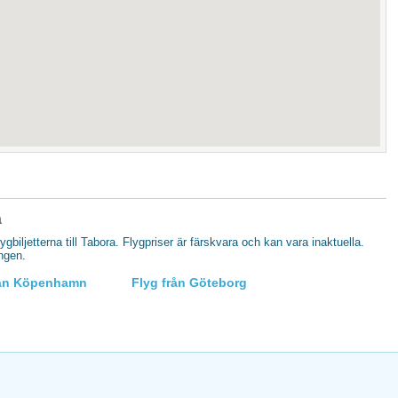
a
lygbiljetterna till Tabora. Flygpriser är färskvara och kan vara inaktuella.
ingen.
rån Köpenhamn
Flyg från Göteborg