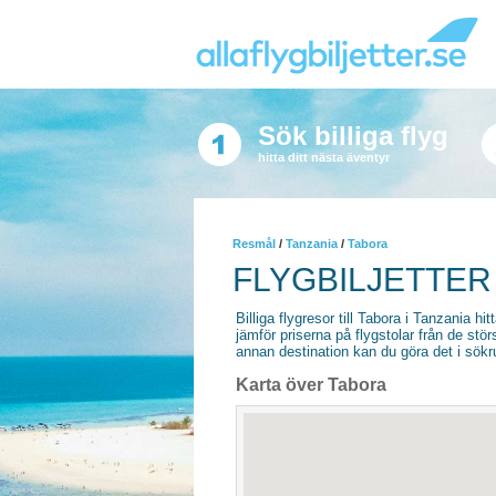
Sök billiga flyg
hitta ditt nästa äventyr
Resmål
/
Tanzania
/
Tabora
FLYGBILJETTER
Billiga flygresor till Tabora i Tanzania hit
jämför priserna på flygstolar från de stör
annan destination kan du göra det i sökrut
Karta över Tabora