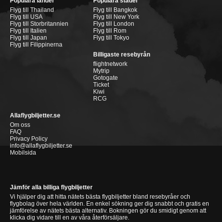
Populära länder
Populära städer
Flyg till Thailand
Flyg till Bangkok
Flyg till USA
Flyg till New York
Flyg till Storbritannien
Flyg till London
Flyg till Italien
Flyg till Rom
Flyg till Japan
Flyg till Tokyo
Flyg till Filippinerna
Billigaste resebyrån
flightnetwork
Mytrip
Gotogate
Ticket
Kiwi
RCG
Allaflygbiljetter.se
Om oss
FAQ
Privacy Policy
info@allaflygbiljetter.se
Mobilsida
Jämför alla billiga flygbiljetter
Vi hjälper dig att hitta nätets bästa flygbiljetter bland resebyråer och
flygbolag över hela världen. En enkel sökning ger dig snabbt och gratis en
jämförelse av nätets bästa alternativ. Bokningen gör du smidigt genom att
klicka dig vidare till en av våra återförsäljare.