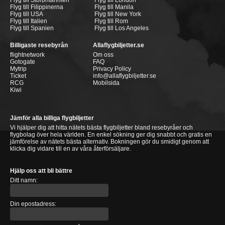
Flyg till Storbritannien
Flyg till London
Flyg till Filippinerna
Flyg till Manila
Flyg till USA
Flyg till New York
Flyg till Italien
Flyg till Rom
Flyg till Spanien
Flyg till Los Angeles
Billigaste resebyrån
Allaflygbiljetter.se
flightnetwork
Om oss
Gotogate
FAQ
Mytrip
Privacy Policy
Ticket
info@allaflygbiljetter.se
RCG
Mobilsida
Kiwi
Jämför alla billiga flygbiljetter
Vi hjälper dig att hitta nätets bästa flygbiljetter bland resebyråer och
flygbolag över hela världen. En enkel sökning ger dig snabbt och gratis en
jämförelse av nätets bästa alternativ. Bokningen gör du smidigt genom att
klicka dig vidare till en av våra återförsäljare.
Hjälp oss att bli bättre
Ditt namn:
Din epostadress: