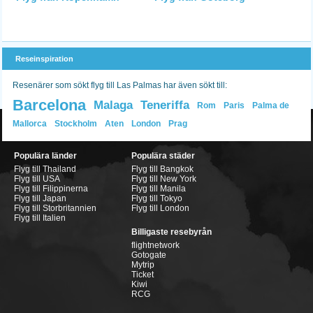
Reseinspiration
Resenärer som sökt flyg till Las Palmas har även sökt till:
Barcelona
Malaga
Teneriffa
Rom
Paris
Palma de
Mallorca
Stockholm
Aten
London
Prag
Populära länder
Populära städer
Flyg till Thailand
Flyg till Bangkok
Flyg till USA
Flyg till New York
Flyg till Filippinerna
Flyg till Manila
Flyg till Japan
Flyg till Tokyo
Flyg till Storbritannien
Flyg till London
Flyg till Italien
Billigaste resebyrån
flightnetwork
Gotogate
Mytrip
Ticket
Kiwi
RCG