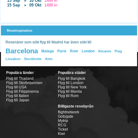
15 Sep
»
10 Okt
1484 kr
15 Sep
»
09 Okt
1488 kr
Reseinspiration
Resenärer som sökt flyg till Madrid har även sökt till:
Barcelona
Malaga
Paris
Rom
London
Alicante
Prag
Lissabon
Stockholm
Aten
Populära länder
Populära städer
Flyg till Thailand
Flyg till Bangkok
Flyg till Storbritannien
Flyg till London
Flyg till USA
Flyg till New York
Flyg till Filippinerna
Flyg till Manila
Flyg till Italien
Flyg till Rom
Flyg till Japan
Billigaste resebyrån
flightnetwork
Gotogate
Mytrip
RCG
Ticket
Kiwi