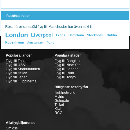
Reseinspiration
Resenärer som sökt flyg till Manchester har även sökt till:
London
Liverpool
Leeds
Barcelona
Stockholm
Dublin
Köpenhamn
Amsterdam
Paris
Populära länder
Populära städer
Flyg till Thailand
Flyg till Bangkok
Flyg till USA
Flyg till New York
Flyg till Storbritannien
Flyg till London
Flyg till Italien
Flyg till Rom
Flyg till Japan
Flyg till Tokyo
Flyg till Filippinerna
Billigaste resebyrån
flightnetwork
Mytrip
Gotogate
Ticket
Kiwi
RCG
Allaflygbiljetter.se
Om oss