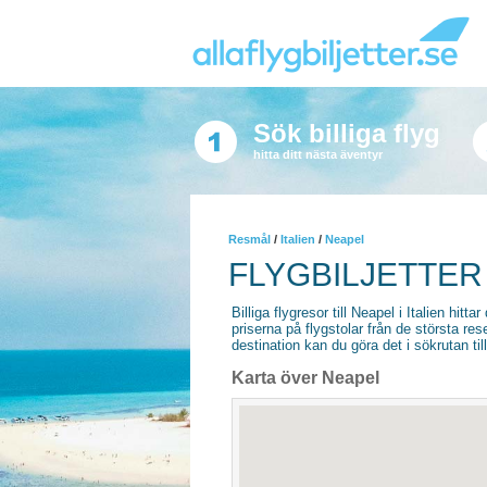
Sök billiga flyg
hitta ditt nästa äventyr
Resmål
/
Italien
/
Neapel
FLYGBILJETTER
Billiga flygresor till Neapel i Italien hitta
priserna på flygstolar från de största re
destination kan du göra det i sökrutan til
Karta över Neapel