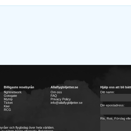
Billigaste resebyrån
Allaflygbiljetter.se
Hjälp oss att bli bät
flightnetwork
Om oss
Ditt namn:
Gotogate
FAQ
Mytrip
Privacy Policy
Ticket
info@allaflygbiljetter.se
Din epostadress:
Kiwi
RCG
Ris, Ros, Förslag ell
sebyråer och flygbolag över hela världen.