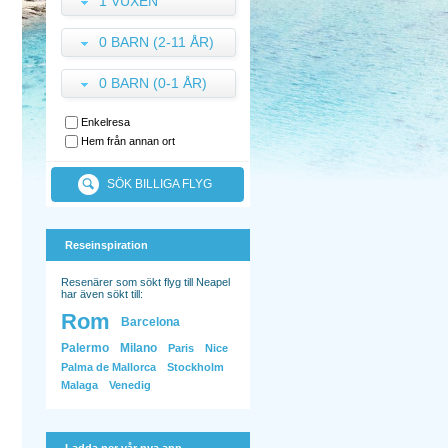
1 VUXEN
0 BARN (2-11 ÅR)
0 BARN (0-1 ÅR)
Enkelresa
Hem från annan ort
SÖK BILLIGA FLYG
Reseinspiration
Resenärer som sökt flyg till Neapel
har även sökt till:
Rom
Barcelona
Palermo
Milano
Paris
Nice
Palma de Mallorca
Stockholm
Malaga
Venedig