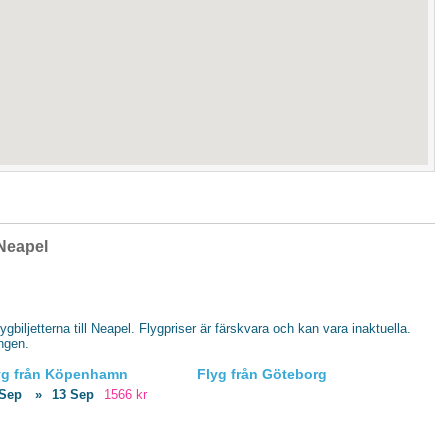
 Neapel
lygbiljetterna till Neapel. Flygpriser är färskvara och kan vara inaktuella.
ingen.
yg från Köpenhamn
Flyg från Göteborg
 Sep
»
13 Sep
1566 kr