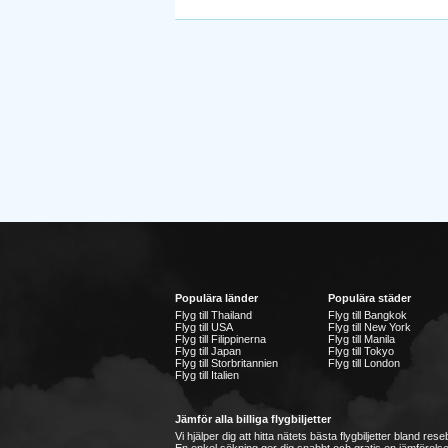
Populära länder
Populära städer
Flyg till Thailand
Flyg till Bangkok
Flyg till USA
Flyg till New York
Flyg till Filippinerna
Flyg till Manila
Flyg till Japan
Flyg till Tokyo
Flyg till Storbritannien
Flyg till London
Flyg till Italien
Jämför alla billiga flygbiljetter
Vi hjälper dig att hitta nätets bästa flygbiljetter bland re