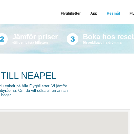
Flygbiljetter
App
Resmål
Fl
Jämför priser
Boka hos rese
välj den bästa biljetten
förverkliga dina drömmar
 TILL NEAPEL
r du enkelt på Alla Flygbiljetter. Vi jämför
sebyråerna. Om du vill söka till en annan
l höger.