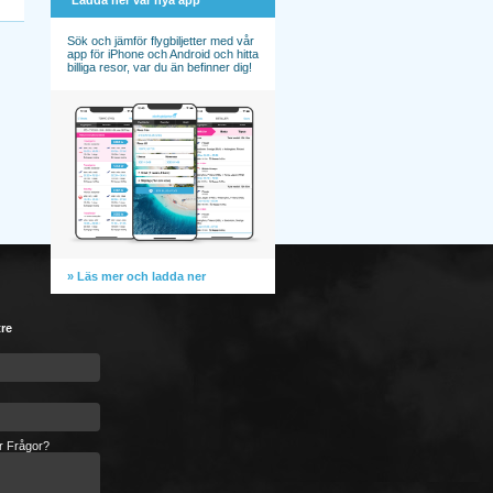
Ladda ner vår nya app
Sök och jämför flygbiljetter med vår
app för iPhone och Android och hitta
billiga resor, var du än befinner dig!
» Läs mer och ladda ner
tre
er Frågor?