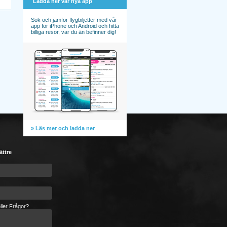
Ladda ner vår nya app
Sök och jämför flygbiljetter med vår
app för iPhone och Android och hitta
billiga resor, var du än befinner dig!
» Läs mer och ladda ner
ättre
ller Frågor?