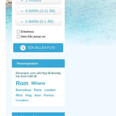
1 VUXEN
0 BARN (2-11 ÅR)
0 BARN (0-1 ÅR)
Enkelresa
Hem från annan ort
SÖK BILLIGA FLYG
Reseinspiration
Resenärer som sökt flyg till Venedig
har även sökt till:
Rom
Milano
Barcelona
Paris
London
Nice
Prag
Aten
Florens
Lissabon