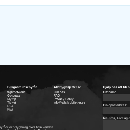
Billigaste resebyrån
Allaflygbiljetter.se
Hjälp oss att bli b
flightnetwork
Om oss
Ditt namn:
Gotogate
FAQ
Mytrip
Privacy Policy
Ticket
info@allaflygbiljetter.se
Din epostadress:
RCG
Kiwi
Ris, Ros, Förslag e
sebyråer och flygbolag över hela världen.