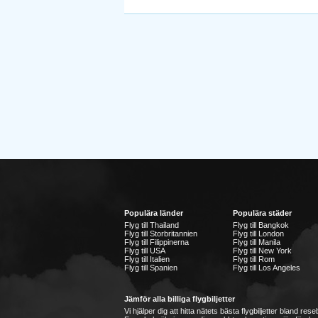
Populära länder
Populära städer
Flyg till Thailand
Flyg till Bangkok
Flyg till Storbritannien
Flyg till London
Flyg till Filippinerna
Flyg till Manila
Flyg till USA
Flyg till New York
Flyg till Italien
Flyg till Rom
Flyg till Spanien
Flyg till Los Angeles
Jämför alla billiga flygbiljetter
Vi hjälper dig att hitta nätets bästa flygbiljetter bland re