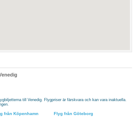
l Venedig
lygbiljetterna till Venedig. Flygpriser är färskvara och kan vara inaktuella.
ingen.
yg från Köpenhamn
Flyg från Göteborg