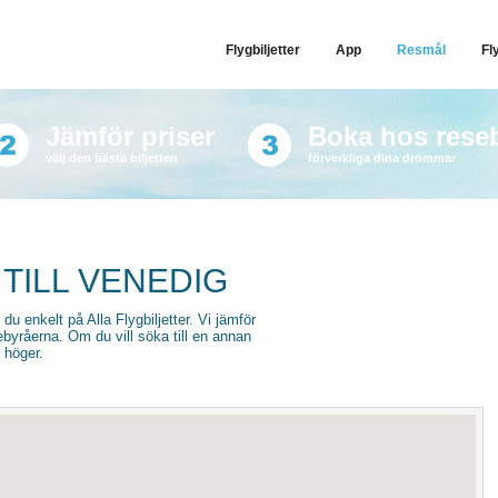
Flygbiljetter
App
Resmål
Fl
Jämför priser
Boka hos rese
välj den bästa biljetten
förverkliga dina drömmar
 TILL VENEDIG
ar du enkelt på Alla Flygbiljetter. Vi jämför
sebyråerna. Om du vill söka till en annan
l höger.