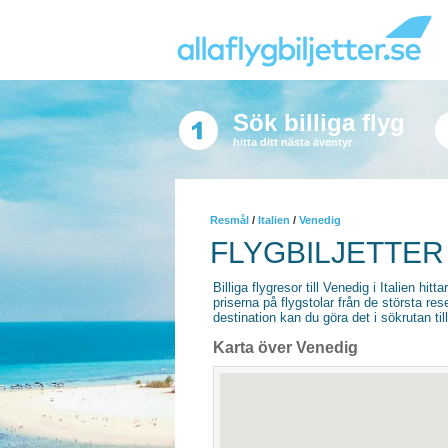
Sök billiga flyg
hitta ditt nästa äventyr
Resmål
/
Italien
/
Venedig
FLYGBILJETTER
Billiga flygresor till Venedig i Italien hitt
priserna på flygstolar från de största re
destination kan du göra det i sökrutan til
Karta över Venedig