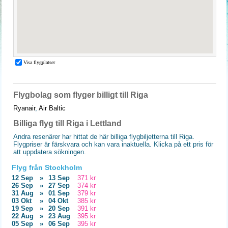
Flygbolag som flyger billigt till Riga
Ryanair
,
Air Baltic
Billiga flyg till Riga i Lettland
Andra resenärer har hittat de här billiga flygbiljetterna till Riga.
Flygpriser är färskvara och kan vara inaktuella. Klicka på ett pris för
att uppdatera sökningen.
Flyg från Stockholm
12 Sep
»
13 Sep
371 kr
26 Sep
»
27 Sep
374 kr
31 Aug
»
01 Sep
379 kr
03 Okt
»
04 Okt
385 kr
19 Sep
»
20 Sep
391 kr
22 Aug
»
23 Aug
395 kr
05 Sep
»
06 Sep
395 kr