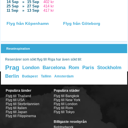
14 Sep
»
15 Sep
402 kr
25 Sep
»
27 Sep
414 kr
11 Sep
»
13 Sep
417 kr
Flyg från Köpenhamn
Flyg från Göteborg
Reseinspiration
Resenärer som sökt flyg till Riga har även sökt till:
Prag
London
Barcelona
Rom
Paris
Stockholm
Berlin
Budapest
Tallinn
Amsterdam
Populära länder
Populära städer
Flyg till Thailand
Flyg till Bangkok
Flyg till USA
Flyg till New York
Flyg till Storbritannien
Flyg till London
Flyg till Italien
Flyg till Rom
Flyg till Japan
Flyg till Tokyo
Flyg till Filippinerna
Billigaste resebyrån
flightnetwork