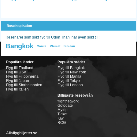
Reseinspiration
Resenärer som sökt flyg till Udon Thani har även sökt till:
Bangkok
Manila
Phuket
Sibulan
Populära länder
Populära städer
Flyg till Thailand
Flyg till Bangkok
Flyg till USA
Flyg till New York
Flyg till Filippinerna
Flyg till Manila
Flyg till Japan
Flyg till Tokyo
Flyg till Storbritannien
Flyg till London
Flyg till Italien
Billigaste resebyrån
flightnetwork
Gotogate
Mytrip
Ticket
Kiwi
RCG
Allaflygbiljetter.se