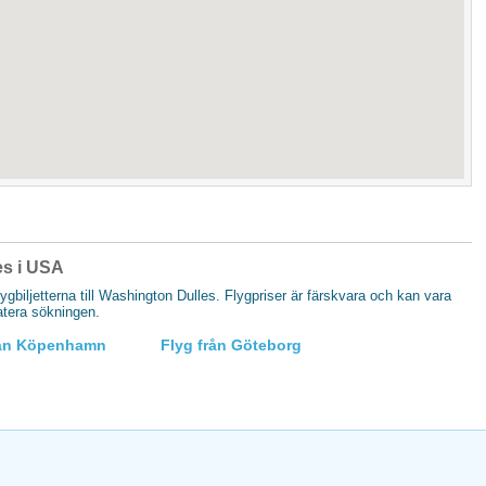
les i USA
flygbiljetterna till Washington Dulles. Flygpriser är färskvara och kan vara
datera sökningen.
rån Köpenhamn
Flyg från Göteborg