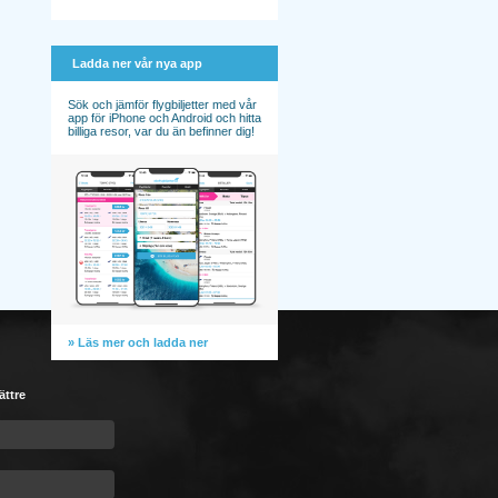
Ladda ner vår nya app
Sök och jämför flygbiljetter med vår
app för iPhone och Android och hitta
billiga resor, var du än befinner dig!
» Läs mer och ladda ner
ättre