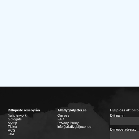
Billigaste resebyrån
Allaflygbiljetter.se
Hjälp oss att bli b
flightnetwork
Om oss
Ditt namn:
Gotogate
FAQ
Mytrip
Privacy Policy
Ticket
info@allaflygbiljetter.se
Din epostadress:
RCG
Kiwi