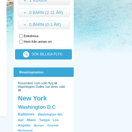
1 VUXEN
0 BARN (2-11 ÅR)
0 BARN (0-1 ÅR)
Enkelresa
Hem från annan ort
SÖK BILLIGA FLYG
Reseinspiration
Resenärer som sökt flyg till
Washington Dulles har även sökt
till:
New York
Washington D.C
Baltimore
Washington Ntl.
Apt
Miami
Tampa
Los
Angeles
Boston
Orlando
Richmond