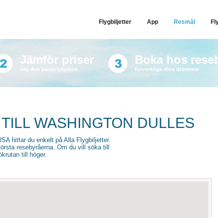
Flygbiljetter
App
Resmål
Fl
Jämför priser
Boka hos rese
välj den bästa biljetten
förverkliga dina drömmar
 TILL WASHINGTON DULLES
USA hittar du enkelt på Alla Flygbiljetter.
törsta resebyråerna. Om du vill söka till
krutan till höger.