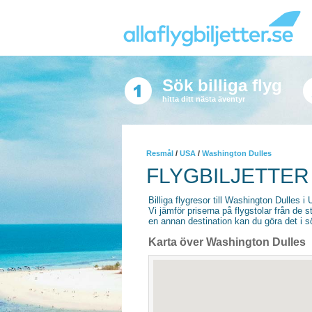
Sök billiga flyg
hitta ditt nästa äventyr
Resmål
/
USA
/
Washington Dulles
FLYGBILJETTER
Billiga flygresor till Washington Dulles i 
Vi jämför priserna på flygstolar från de s
en annan destination kan du göra det i sö
Karta över Washington Dulles