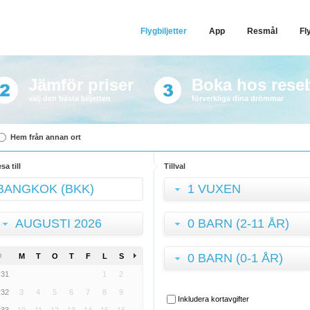
Flygbiljetter
App
Resmål
Fl
Jämför priser
Boka hos rese
välj den bästa biljetten
förverkliga dina drömmar
Hem från annan ort
sa till
Tillval
1 VUXEN
AUGUSTI 2026
0 BARN (2-11 ÅR)
0 BARN (0-1 ÅR)
M
T
O
T
F
L
S
v31
1
2
v32
3
4
5
6
7
8
9
Inkludera kortavgifter