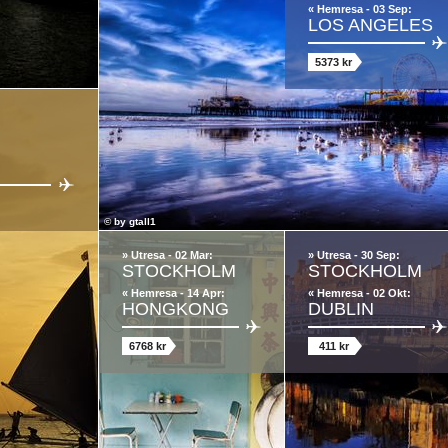
« Hemresa - 03 Sep:
LOS ANGELES
5373 kr
© by
gtall1
» Utresa - 02 Mar:
» Utresa - 30 Sep:
STOCKHOLM
STOCKHOLM
« Hemresa - 14 Apr:
« Hemresa - 02 Okt:
HONGKONG
DUBLIN
6768 kr
411 kr