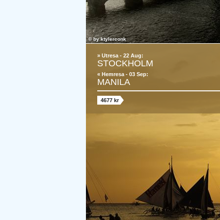
© by
ktylerconk
» Utresa - 22 Aug:
STOCKHOLM
« Hemresa - 03 Sep:
MANILA
4677 kr