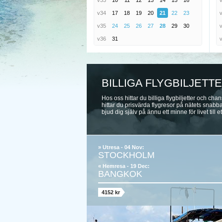
v33
10
11
12
13
14
15
16
v34
17
18
19
20
21
22
23
v35
24
25
26
27
28
29
30
v36
31
BILLIGA FLYGBILJET
Hos oss hittar du billiga flygbiljetter och c
hittar du prisvärda flygresor på nätets snabba
bjud dig själv på ännu ett minne för livet till ett 
» Utresa - 04 Nov:
STOCKHOLM
« Hemresa - 19 Dec:
BANGKOK
4152 kr