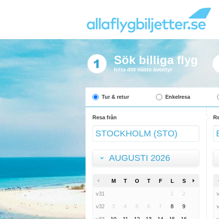
Sök billiga flyg
hitta ditt nästa äventyr
Tur & retur
Enkelresa
Resa från
Re
AUGUSTI 2026
M
T
O
T
F
L
S
v31
1
2
v32
3
4
5
6
7
8
9