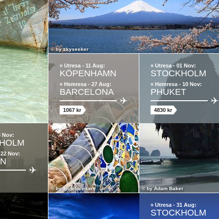
© by
skyseeker
» Utresa - 11 Aug:
» Utresa - 01 Nov:
KÖPENHAMN
STOCKHOLM
« Hemresa - 27 Aug:
« Hemresa - 10 Nov:
BARCELONA
PHUKET
1067 kr
4830 kr
8 Nov:
HOLM
 22 Nov:
ON
© by
angelocesare
© by
Adam Baker
» Utresa - 31 Aug:
STOCKHOLM