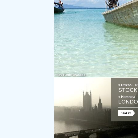
© by
Paulo Brandao
» Utresa - 1
STOCK
« Hemresa -
LOND
564 kr