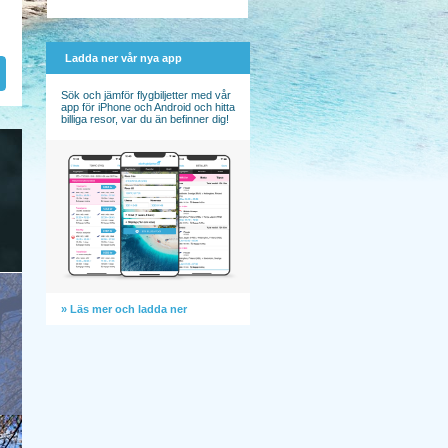
Ladda ner vår nya app
Sök och jämför flygbiljetter med vår
app för iPhone och Android och hitta
billiga resor, var du än befinner dig!
» Läs mer och ladda ner