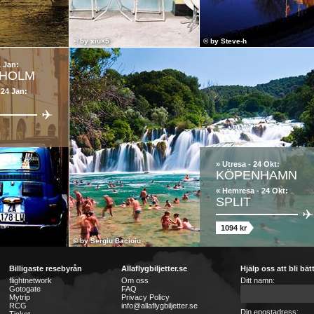
© by
xiu×5
© by
Steve-h
1 Jan:
HOLM
 24 Jan:
» Utresa - 24 Okt:
KÖPENHAMN
« Hemresa - 24 Okt:
SPLIT
1094 kr
© by
Sergiu Bacioiu
Billigaste resebyrån
Allaflygbiljetter.se
Hjälp oss att bli bät
flightnetwork
Om oss
Ditt namn:
Gotogate
FAQ
Mytrip
Privacy Policy
RCG
info@allaflygbiljetter.se
Din epostadress: