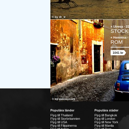
© by
dr_tr
» Utresa - 2
STOCK
« Hemresa -
ROM
1041 kr
© by
mozzercork
Populära länder
Populära städer
Flyg till Thailand
Flyg till Bangkok
Flyg till Storbritannien
Flyg till London
Flyg till USA
Flyg till New York
Flyg till Filippinerna
Flyg till Manila