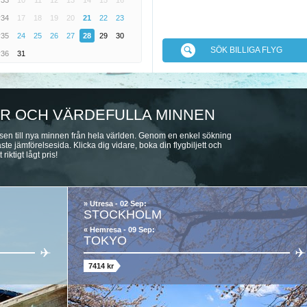
v33
10
11
12
13
14
15
16
v34
17
18
19
20
21
22
23
v35
24
25
26
27
28
29
30
SÖK BILLIGA FLYG
v36
31
TER OCH VÄRDEFULLA MINNEN
hansen till nya minnen från hela världen. Genom en enkel sökning
ste jämförelsesida. Klicka dig vidare, boka din flygbiljett och
riktigt lågt pris!
» Utresa - 02 Sep:
STOCKHOLM
« Hemresa - 09 Sep:
TOKYO
7414 kr