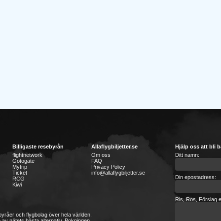
Billigaste resebyrån
Allaflygbiljetter.se
Hjälp oss att bli b
flightnetwork
Om oss
Ditt namn:
Gotogate
FAQ
Mytrip
Privacy Policy
Ticket
info@allaflygbiljetter.se
Din epostadress:
RCG
Kiwi
Ris, Ros, Förslag e
sebyråer och flygbolag över hela världen.
 av nätets bästa alternativ. Bokningen