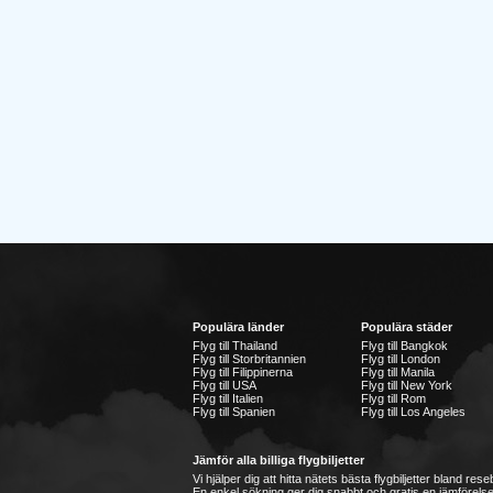
Populära länder
Populära städer
Flyg till Thailand
Flyg till Bangkok
Flyg till Storbritannien
Flyg till London
Flyg till Filippinerna
Flyg till Manila
Flyg till USA
Flyg till New York
Flyg till Italien
Flyg till Rom
Flyg till Spanien
Flyg till Los Angeles
Jämför alla billiga flygbiljetter
Vi hjälper dig att hitta nätets bästa flygbiljetter bland re
En enkel sökning ger dig snabbt och gratis en jämförelse