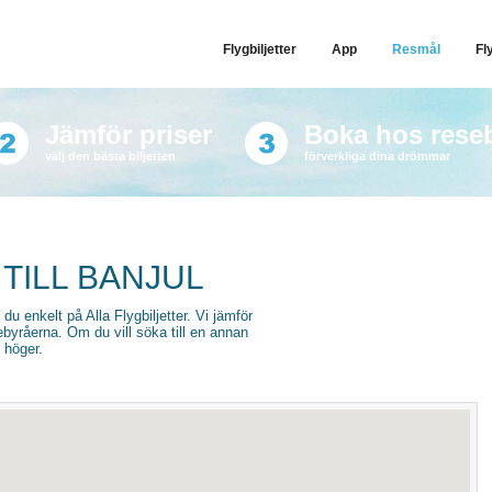
Flygbiljetter
App
Resmål
Fl
Jämför priser
Boka hos rese
välj den bästa biljetten
förverkliga dina drömmar
TILL BANJUL
r du enkelt på Alla Flygbiljetter. Vi jämför
sebyråerna. Om du vill söka till en annan
l höger.