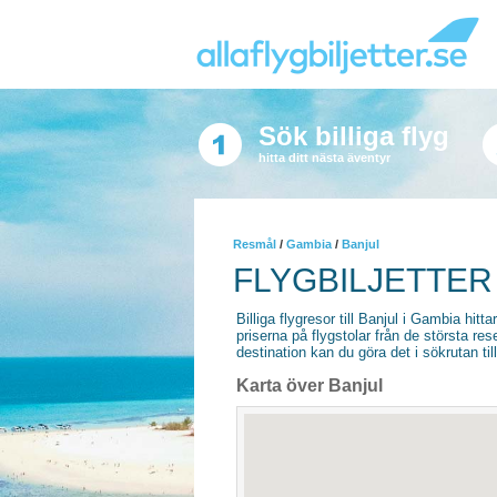
Sök billiga flyg
hitta ditt nästa äventyr
Resmål
/
Gambia
/
Banjul
FLYGBILJETTER 
Billiga flygresor till Banjul i Gambia hitta
priserna på flygstolar från de största re
destination kan du göra det i sökrutan til
Karta över Banjul