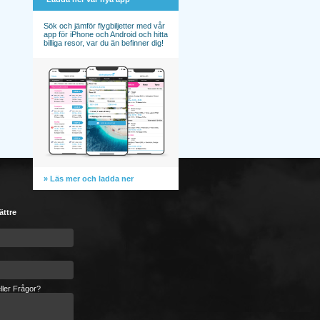
Sök och jämför flygbiljetter med vår
app för iPhone och Android och hitta
billiga resor, var du än befinner dig!
» Läs mer och ladda ner
ättre
ller Frågor?