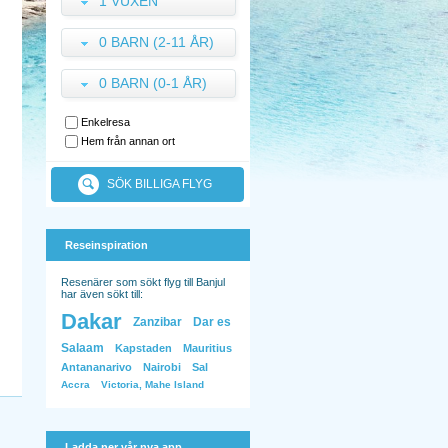
1 VUXEN
0 BARN (2-11 ÅR)
0 BARN (0-1 ÅR)
Enkelresa
Hem från annan ort
SÖK BILLIGA FLYG
Reseinspiration
Resenärer som sökt flyg till Banjul
har även sökt till:
Dakar
Zanzibar
Dar es
Salaam
Kapstaden
Mauritius
Antananarivo
Nairobi
Sal
Accra
Victoria, Mahe Island
Ladda ner vår nya app