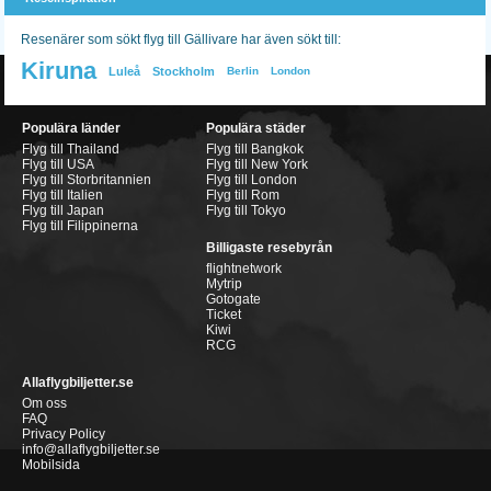
Resenärer som sökt flyg till Gällivare har även sökt till:
Kiruna
Luleå
Stockholm
Berlin
London
Populära länder
Populära städer
Flyg till Thailand
Flyg till Bangkok
Flyg till USA
Flyg till New York
Flyg till Storbritannien
Flyg till London
Flyg till Italien
Flyg till Rom
Flyg till Japan
Flyg till Tokyo
Flyg till Filippinerna
Billigaste resebyrån
flightnetwork
Mytrip
Gotogate
Ticket
Kiwi
RCG
Allaflygbiljetter.se
Om oss
FAQ
Privacy Policy
info@allaflygbiljetter.se
Mobilsida