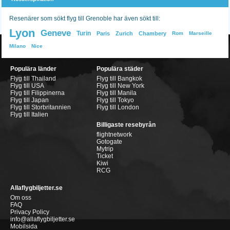
Resenärer som sökt flyg till Grenoble har även sökt till:
Lyon
Geneve
Turin
Paris
Zurich
Chambery
Rom
Marseille
Milano
Nice
Populära länder
Populära städer
Flyg till Thailand
Flyg till Bangkok
Flyg till USA
Flyg till New York
Flyg till Filippinerna
Flyg till Manila
Flyg till Japan
Flyg till Tokyo
Flyg till Storbritannien
Flyg till London
Flyg till Italien
Billigaste resebyrån
flightnetwork
Gotogate
Mytrip
Ticket
Kiwi
RCG
Allaflygbiljetter.se
Om oss
FAQ
Privacy Policy
info@allaflygbiljetter.se
Mobilsida