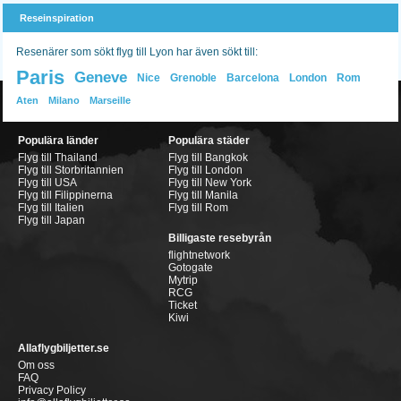
Reseinspiration
Resenärer som sökt flyg till Lyon har även sökt till:
Paris
Geneve
Nice
Grenoble
Barcelona
London
Rom
Aten
Milano
Marseille
Populära länder
Populära städer
Flyg till Thailand
Flyg till Bangkok
Flyg till Storbritannien
Flyg till London
Flyg till USA
Flyg till New York
Flyg till Filippinerna
Flyg till Manila
Flyg till Italien
Flyg till Rom
Flyg till Japan
Billigaste resebyrån
flightnetwork
Gotogate
Mytrip
RCG
Ticket
Kiwi
Allaflygbiljetter.se
Om oss
FAQ
Privacy Policy