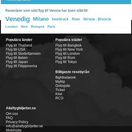
Resenärer som sökt flyg till Verona har även sökt till:
Venedig
Milano
Innsbruck
Rom
Verona - Brescia
London
Nice
Bologna
Paris
Populära länder
Populära städer
Flyg till Thailand
Flyg till Bangkok
Flyg till USA
Flyg till New York
Flyg till Storbritannien
Flyg till London
Flyg till Italien
Flyg till Rom
Flyg till Japan
Flyg till Tokyo
Flyg till Filippinerna
Billigaste resebyrån
flightnetwork
Mytrip
Gotogate
Ticket
Kiwi
RCG
Allaflygbiljetter.se
Om oss
FAQ
Privacy Policy
info@allaflygbiljetter.se
Mobilsida