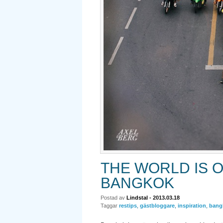
THE WORLD IS O
BANGKOK
Postad av
Lindstal
- 2013.03.18
Taggar
restips
,
gästbloggare
,
inspiration
,
bang