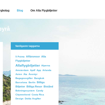
ygbolag
Blog
Om Alla Flygbiljetter
byrå
Vanligaste taggarna
Affärsresor
Alla
5 Pointz
Flygbiljetter
Allaflygbiljetter
Alperna
Arlanda
Amsterdam
Apdf
App
Äventyr
Asien
Äta
Bangkok
Bagageavgifter
Billiga
Barcelona
Berlin
Biljetter
Billiga Resor
Bistånd
Candy
Bokningssystem
Costa Rica
Cityweekend
Dolda Avgifter
Design