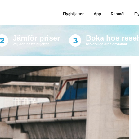
Flygbiljetter
App
Resmål
Fl
Jämför priser
Boka hos rese
välj den bästa biljetten
förverkliga dina drömmar