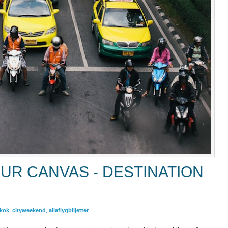
UR CANVAS - DESTINATION
kok
,
cityweekend
,
allaflygbiljetter