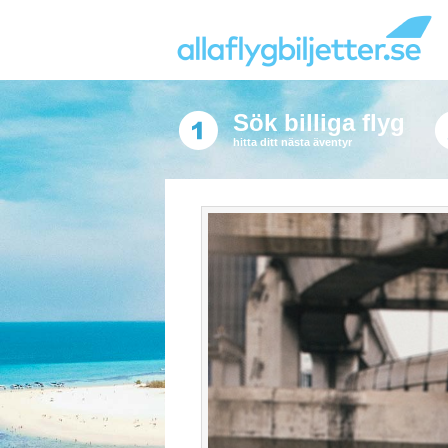
Sök billiga flyg
hitta ditt nästa äventyr