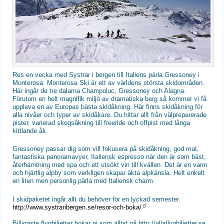
Res en vecka med Systrar i bergen till Italiens pärla Gressoney i
Monterosa. Monterosa Ski är ett av världens största skidområden.
Här ingår de tre dalarna Champoluc, Gressoney och Alagna.
Förutom en helt magnifik miljö av dramatiska berg så kommer vi få
uppleva en av Europas bästa skidåkning. Här finns skidåkning för
alla nivåer och typer av skidåkare. Du hittar allt från välpreparerade
pister, varierad skogsåkning till freeride och offpist med långa
kittlande åk.
Gressoney passar dig som vill fokusera på skidåkning, god mat,
fantastiska panoramavyer, Italiensk espresso när den är som bäst,
återhämtning med spa och ett utsökt vin till kvällen. Det är en varm
och hjärtlig alpby som verkligen skapar äkta alpkänsla. Helt enkelt
en liten men personlig pärla med Italiensk charm.
I skidpaketet ingår allt du behöver för en lyckad semester.
http://www.systraribergen.se/resor-och-boka/
Billigaste flygbiljetter bokar ni som alltid på http://allaflygbiljetter.se.