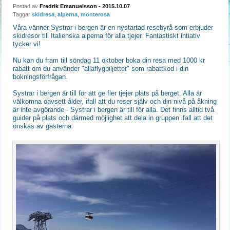
Postad av
Fredrik Emanuelsson
- 2015.10.07
Taggar
skidresa
,
alperna
,
monterosa
Våra vänner Systrar i bergen är en nystartad resebyrå som erbjuder
skidresor till Italienska alperna för alla tjejer. Fantastiskt intiativ
tycker vi!
Nu kan du fram till söndag 11 oktober boka din resa med 1000 kr
rabatt om du använder "allaflygbiljetter" som rabattkod i din
bokningsförfrågan.
Systrar i bergen är till för att ge fler tjejer plats på berget. Alla är
välkomna oavsett ålder, ifall att du reser själv och din nivå på åkning
är inte avgörande - Systrar i bergen är till för alla. Det finns alltid två
guider på plats och därmed möjlighet att dela in gruppen ifall att det
önskas av gästerna.