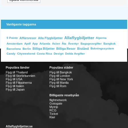
Vanligaste taggarna
Allaflygbiljetter
Affärsresor
Alla Flygbiljetter
Alperna
5 Pointz
Bangkok
Amsterdam
Apdf
App
Arlanda
Asien
Äta
Äventyr
Bagageavgifter
Billiga Biljetter
Billiga Resor
Bistånd
Bokningssystem
Barcelona
Berlin
Dolda Avgifter
Candy
Cityweekend
Costa Rica
Design
Populära länder
Populära städer
Flyg till Thailand
Flyg till Bangkok
Flyg till Storbritannien
Flyg till London
Flyg till USA
Flyg till New York
Flyg till Filippinerna
Flyg till Manila
Flyg till Italien
Flyg till Rom
Flyg till Japan
Billigaste resebyrån
flightnetwork
Gotogate
Mytrip
RCG
Ticket
Kiwi
Allaflygbiljetter.se