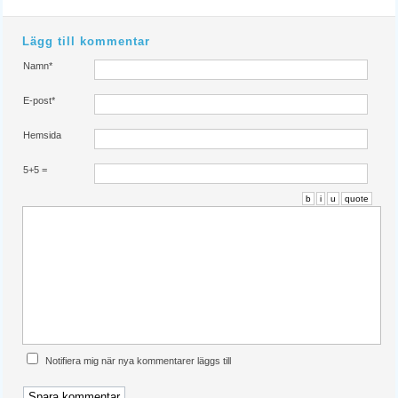
Lägg till kommentar
Namn*
E-post*
Hemsida
5+5 =
b
i
u
quote
Notifiera mig när nya kommentarer läggs till