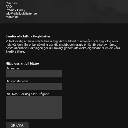
Om oss
FAQ
Privacy Policy
info@allaflygbiljetter.se
Mobilsida
Jämför alla billiga flygbiljetter
Vi hjälper dig att hitta nätets bästa flygbiljetter bland resebyråer och flygbolag över
hela världen. En enkel sökning ger dig snabbt och gratis en jämförelse av nätets
bästa alternativ. Bokningen gör du smidigt genom att klicka dig vidare till en av våra
återförsäljare.
Hjälp oss att bli bättre
Ditt namn:
Din epostadress:
Ris, Ros, Förslag eller Frågor?
SKICKA