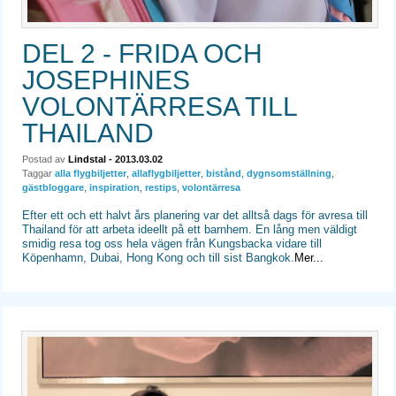
DEL 2 - FRIDA OCH
JOSEPHINES
VOLONTÄRRESA TILL
THAILAND
Postad av
Lindstal
- 2013.03.02
Taggar
alla flygbiljetter
,
allaflygbiljetter
,
bistånd
,
dygnsomställning
,
gästbloggare
,
inspiration
,
restips
,
volontärresa
Efter ett och ett halvt års planering var det alltså dags för avresa till
Thailand för att arbeta ideellt på ett barnhem. En lång men väldigt
smidig resa tog oss hela vägen från Kungsbacka vidare till
Köpenhamn, Dubai, Hong Kong och till sist Bangkok.
Mer...