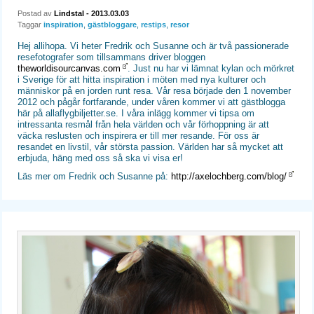
Postad av
Lindstal
- 2013.03.03
Taggar
inspiration
,
gästbloggare
,
restips
,
resor
Hej allihopa. Vi heter Fredrik och Susanne och är två passionerade
resefotografer som tillsammans driver bloggen
theworldisourcanvas.com
. Just nu har vi lämnat kylan och mörkret
i Sverige för att hitta inspiration i möten med nya kulturer och
människor på en jorden runt resa. Vår resa började den 1 november
2012 och pågår fortfarande, under våren kommer vi att gästblogga
här på allaflygbiljetter.se. I våra inlägg kommer vi tipsa om
intressanta resmål från hela världen och vår förhoppning är att
väcka reslusten och inspirera er till mer resande. För oss är
resandet en livstil, vår största passion. Världen har så mycket att
erbjuda, häng med oss så ska vi visa er!
Läs mer om Fredrik och Susanne på:
http://axelochberg.com/blog/