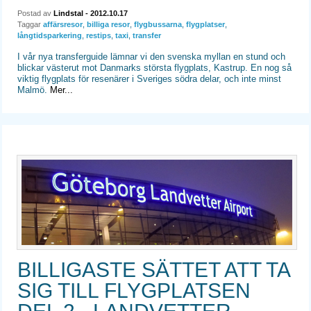
Postad av
Lindstal
- 2012.10.17
Taggar
affärsresor
,
billiga resor
,
flygbussarna
,
flygplatser
,
långtidsparkering
,
restips
,
taxi
,
transfer
I vår nya transferguide lämnar vi den svenska myllan en stund och
blickar västerut mot Danmarks största flygplats, Kastrup. En nog så
viktig flygplats för resenärer i Sveriges södra delar, och inte minst
Malmö.
Mer...
BILLIGASTE SÄTTET ATT TA
SIG TILL FLYGPLATSEN