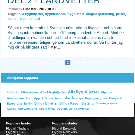
DEL 2 - LANDVETTER
Postad av
Lindstal
- 2012.10.09
Taggar
alla flygbiljetter
,
flygbussarna
,
flygplatser
,
långtidsparkering
,
priser
,
restips
,
transfer
,
taxi
Så har turen kommit till Sveriges näst största flygplast och västra
Sveriges internationella hub – Göteborg Landvetter Airport. Med 90
direktlinjer ut i världen och ett brett inrikesnät slussas nära 5
miljoner resenärer årligen genom Landvetters dörrar. Så hur tar jag
mig dit på billigast sätt?
Mer...
Next posts
1
2
3
4
Previous posts
Vanligaste taggarna
Allaflygbiljetter
Affärsresor
Alla Flygbiljetter
Alperna
5 Pointz
Bangkok
Amsterdam
Apdf
App
Arlanda
Asien
Äta
Äventyr
Bagageavgifter
Billiga Biljetter
Billiga Resor
Bistånd
Bokningssystem
Barcelona
Berlin
Dolda Avgifter
Candy
Cityweekend
Costa Rica
Design
Populära länder
Populära städer
Flyg till Thailand
Flyg till Bangkok
Flyg till USA
Flyg till New York