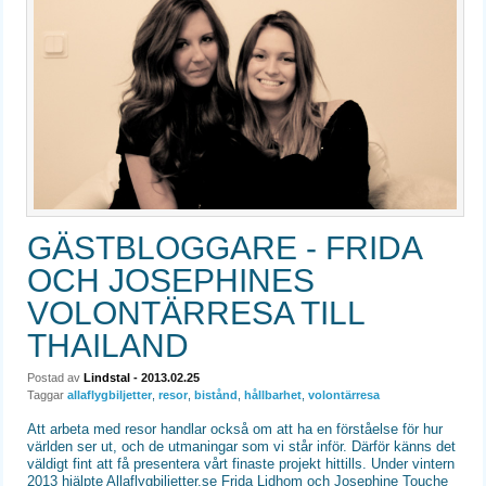
GÄSTBLOGGARE - FRIDA
OCH JOSEPHINES
VOLONTÄRRESA TILL
THAILAND
Postad av
Lindstal
- 2013.02.25
Taggar
allaflygbiljetter
,
resor
,
bistånd
,
hållbarhet
,
volontärresa
Att arbeta med resor handlar också om att ha en förståelse för hur
världen ser ut, och de utmaningar som vi står inför. Därför känns det
väldigt fint att få presentera vårt finaste projekt hittills. Under vintern
2013 hjälpte Allaflygbiljetter.se Frida Lidhom och Josephine Touche