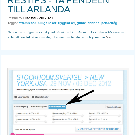
RESTIPS - TA PENDELN
TILL ARLANDA
Postad av
Lindstal
- 2012.12.19
Taggar
affärsresor
,
billiga resor
,
flygplatser
,
guide
,
arlanda
,
pendeltåg
Nu kan du äntligen åka med pendeltåget direkt till Arlanda. Bra nyheter för oss som
gillar att resa billigt och smidigt! Läs mer om tidtabeller och priser här.
Mer...