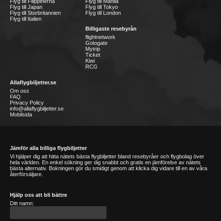
Flyg till Filippinerna
Flyg till Manila
Flyg till Japan
Flyg till Tokyo
Flyg till Storbritannien
Flyg till London
Flyg till Italien
Billigaste resebyrån
flightnetwork
Gotogate
Mytrip
Ticket
Kiwi
RCG
Allaflygbiljetter.se
Om oss
FAQ
Privacy Policy
info@allaflygbiljetter.se
Mobilsida
Jämför alla billiga flygbiljetter
Vi hjälper dig att hitta nätets bästa flygbiljetter bland resebyråer och flygbolag över
hela världen. En enkel sökning ger dig snabbt och gratis en jämförelse av nätets
bästa alternativ. Bokningen gör du smidigt genom att klicka dig vidare till en av våra
återförsäljare.
Hjälp oss att bli bättre
Ditt namn: