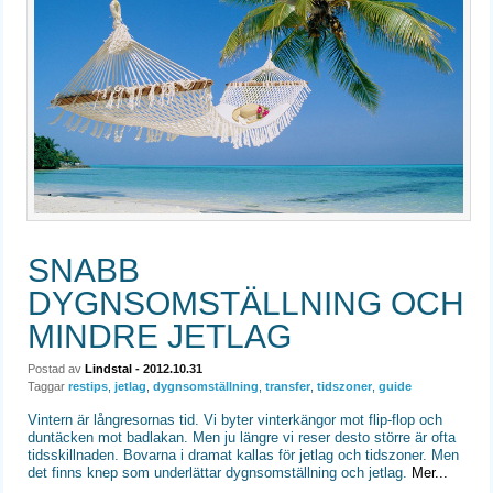
SNABB
DYGNSOMSTÄLLNING OCH
MINDRE JETLAG
Postad av
Lindstal
- 2012.10.31
Taggar
restips
,
jetlag
,
dygnsomställning
,
transfer
,
tidszoner
,
guide
Vintern är långresornas tid. Vi byter vinterkängor mot flip-flop och
duntäcken mot badlakan. Men ju längre vi reser desto större är ofta
tidsskillnaden. Bovarna i dramat kallas för jetlag och tidszoner. Men
det finns knep som underlättar dygnsomställning och jetlag.
Mer...